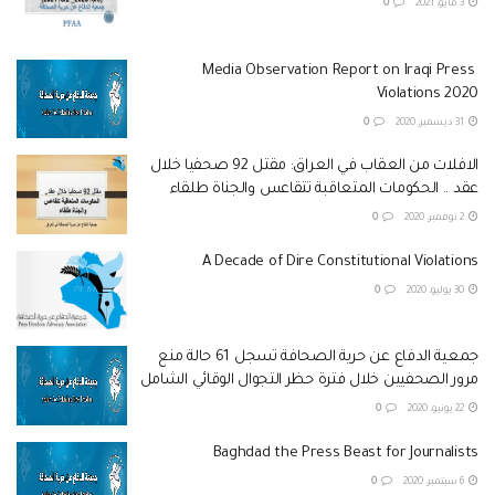
3 مايو، 2021
0
‏ Media Observation Report on Iraqi Press
Violations 2020
31 ديسمبر، 2020
0
الافلات من العقاب في العراق: مقتل 92 صحفيا خلال
عقد .. الحكومات المتعاقبة تتقاعس والجناة طلقاء
2 نوفمبر، 2020
0
A Decade of Dire Constitutional Violations
30 يوليو، 2020
0
جمعية الدفاع عن حرية الصحافة تسجل 61 حالة منع
مرور الصحفيين خلال فترة حظر التجوال الوقائي الشامل
22 يونيو، 2020
0
Baghdad the Press Beast for Journalists
6 سبتمبر، 2020
0