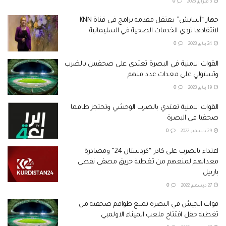
3 فبراير، 2023
0
جهاز “آسايش” يعتقل مقدمة برامج في قناة KNN
لانتقادها تردي الخدمات الصحية في السليمانية
24 يناير، 2023
0
القوات الامنية في البصرة تعتدي على صحفيين بالضرب
وتستولي على معدات عدد منهم
19 يناير، 2023
0
القوات الامنية تعتدي بالضرب الوحشي وتحتجز طاقما
صحفيا في البصرة
29 ديسمبر، 2022
0
اعتداء بالضرب على كادر “كردستان 24” ومصادرة
معداتهم لمنعهم من تغطية حريق مصفى نفطي
باربيل
27 ديسمبر، 2022
0
قوات الجيش في البصرة تمنع طواقم صحفية من
تغطية حفل افتتاح ملعب الميناء الاولمبي