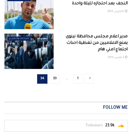
النجف بعد احتجازه لليلة واحدة
8 مارس، 2019
مدير اعلام مجلس محافظة نينوى
البيانات والتقارير
يمنع الاعلاميين من تغطية احداث
اجتماع امني هام
3 مارس، 2019
34
33
…
1
FOLLOW ME
Followers
23.9k