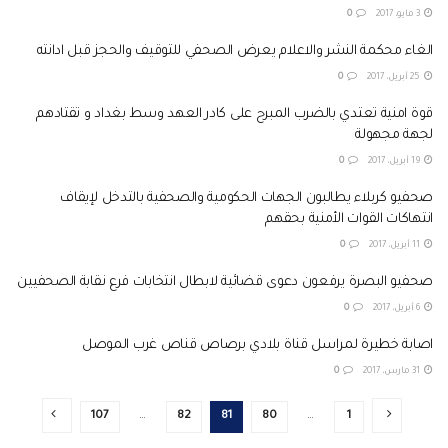
3 مايو، 2017
0
الغاء محكمة النشر والاعلام يعرض الصحفي للتوقيف والحجز قبل ادانته
25 أبريل، 2017
0
قوة امنية تعتدي بالضرب المبرح على كادر العهد وسط بغداد و تقتادهم
لجهة مجهولة
19 أبريل، 2017
0
صحفيو كربلاء يطالبون الجهات الحكومية والصحفية بالتدخل لإيقاف
انتهاكات القوات الأمنية بحقهم
11 أبريل، 2017
0
صحفيو البصرة يرفعون دعوى قضائية لابطال انتخابات فرع نقابة الصحفيين
6 أبريل، 2017
0
اصابة خطيرة لمراسل قناة بلادي برصاص قناص غرب الموصل
31 مارس، 2017
0
107
…
82
81
80
…
1