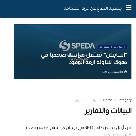
جمعية الدفاع عن حرية الصحافة
البيانات والتقارير
“اسايش” تعتقل مراسلا صحفيا في
دهوك لتناوله ازمة الوقود
8 أغسطس، 2026
Category
Home
البيانات والتقارير
البيانات والتقارير
أمن أربيل يحتجز طاقم (NRT)في برلمان كردستان ويصادر معداته