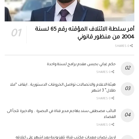
أمر سلطة الائتلاف المؤقته رقم 65 لسنة
2004 من منظور قانوني
0 SHARES
حكم غيابي بحبس مقدم برامج لسنة واحدة
0 SHARES
هيئة الاعلام والاتصالات تواصل الخروقات الدستورية .. ايقاف “ملا
طلال” 3 اشهر
0 SHARES
النائب مصطفى سند يهاجم مدير قناة في البصرة .. والاخيرة تلجأ الى
القضاء
0 SHARES
اربيل تصادر معدات مكتب قناة تلفزيونية بعد اشهر على اغلاقه