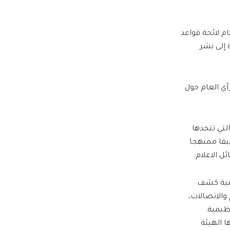
ام لائحة قواعد
 إلى نشر
أي العام حول
لتي تتخذها
ييقا ممنهجا
 الاعلام.
همية كشف
والاتصالات،
نظيمية.
ا الهيئة