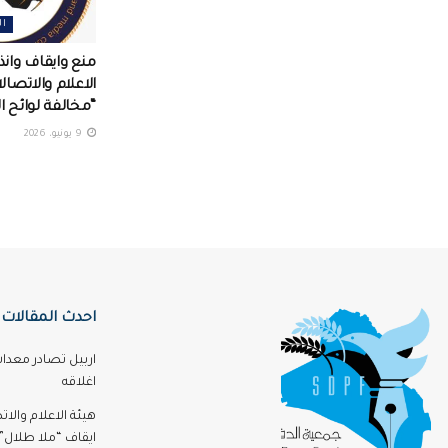
ال
منع وايقاف وانذا
الاعلام والاتصال
“مخالفة لوائح ا
9 يونيو، 2026
احدث المقالات
اربيل تصادر معدا
اغلاقه
هيئة الاعلام والا
ايقاف “ملا طلال” 3 اشه