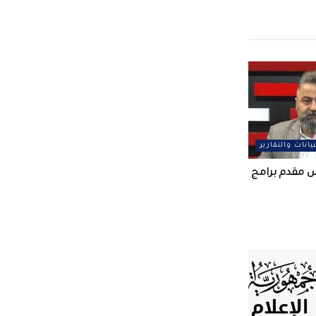
بيانات والتقارير
س مقدم برامج