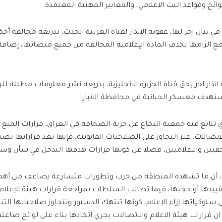
ئح وقواعد البث الاعلامي، والمعايير المهنية المعتمدة.
 بيان اخر لها، عقوبة الانذار لقناة العربية الحدث، بذريعة مخالفة أحك
 مع الزامها بحذف المادة الإعلامية المخالفة من جميع منصاتها، إضافة
نذار اخر بحق قناة الجزيرة الانجليزية، بذريعة نشر معلومات مظللة للر
تهدف معسكر الحبانية في محافظة الانبار.
 تتابع فيه جمعية الدفاع عن حرية الصحافة في العراق، قرارات المنع ا
لاتصالات، عبر التجاوز على الصلاحيات القانونية، فإنها تعد قراراتها تض
ن والاعلاميين، فضلا عن كونها قرارات هدفها التدخل في شأن وسائل
ة، أن ما تشهده المنطقة من حرب وتطورات متسارعة يضاعف من أ
قييدها أو حجبها، فيما تطالب السلطات بمراجعة قرارات هيئة الإعلام 
 سلوكياتها إزاء الإعلام، كونها تنتهك الدستور وتتجاوز صلاحياتها الت
ان قرارات هيئة الاعلام والاتصالات يجري اتخاذها بناء على لوائح صاغته