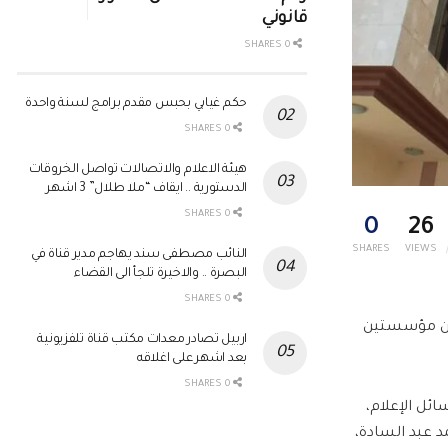
قانوني
0 SHARES
حكم غيابي بحبس مقدم برامج لسنة واحدة
0 SHARES
هيئة الاعلام والاتصالات تواصل الخروقات
الدستورية .. ايقاف “ملا طلال” 3 اشهر
0 SHARES
0
26
SHARES
VIEWS
النائب مصطفى سند يهاجم مدير قناة في
البصرة .. والاخيرة تلجأ الى القضاء
0 SHARES
 عن مؤسستين
اربيل تصادر معدات مكتب قناة تلفزيونية
بعد اشهر على اغلاقه
0 SHARES
ئل الإعلام،
نذار الإعلامي أحمد عبد السادة،