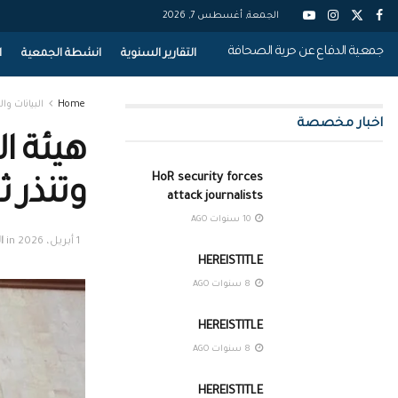
الجمعة, أغسطس 7, 2026
جمعية الدفاع عن حرية الصحافة
التقارير السنوية
انشطة الجمعية
ا
Home
البيانات وال
اخبار مخصصة
هيئة ا
HoR security forces
وتنذر ث
attack journalists
10 سنوات AGO
1 أبريل، 2026
in
ا
HEREISTITLE
8 سنوات AGO
HEREISTITLE
8 سنوات AGO
HEREISTITLE