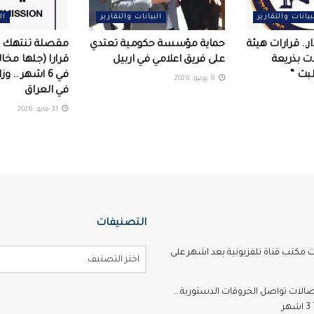
بيانات والتقارير
البيانات والتقارير
ال
ر.. قرارات هيئة
حماية مؤسسة حكومية تعتدي
ات بذريعة
على فريق اعلامي في اربيل ‏
لبث “
في 6 اشهر .. و
9 يونيو، 2026
في العراق
31 مايو، 2026
التصنيفات
ت مكتب قناة تلفزيونية بعد اشهر على
اختر التصنيف
تصالات تواصل الخروقات الدستورية ..
ر