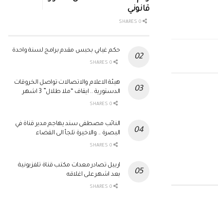
قانوني
0 SHARES
حكم غيابي بحبس مقدم برامج لسنة واحدة
0 SHARES
غير مصنف
هيئة الاعلام والاتصالات تواصل الخروقات
الدستورية .. ايقاف “ملا طلال” 3 اشهر
0 SHARES
غير مصنف
النائب مصطفى سند يهاجم مدير قناة في
البصرة .. والاخيرة تلجأ الى القضاء
0 SHARES
اربيل تصادر معدات مكتب قناة تلفزيونية
بعد اشهر على اغلاقه
0 SHARES