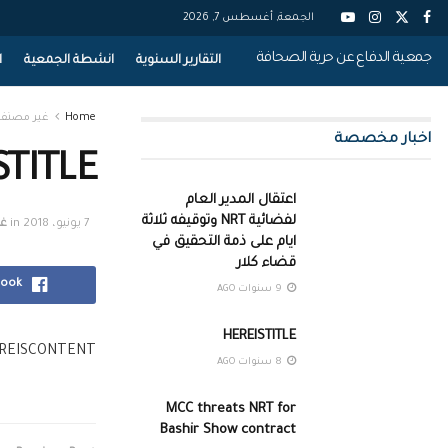
الجمعة, أغسطس 7, 2026
جمعية الدفاع عن حرية الصحافة
التقارير السنوية
انشطة الجمعية
ا
Home
غير مصنف
اخبار مخصصة
STITLE
اعتقال المدير العام
لفضائية NRT وتوقيفه ثلاثة
7 يونيو، 2018
in
غ
ايام على ذمة التحقيق في
قضاء كلار
book
9 سنوات AGO
HEREISTITLE
REISCONTENT
8 سنوات AGO
MCC threats NRT for
Bashir Show contract