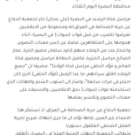
محافظة البصرة اليوم الثلاثاء.
مراسل قناة الرشيد في البصرة (علي عدنان) ذكر لجمعية الدفاع
عن حرية الصحافة في العراق،انه ومجموعة من الاعلاميين
تعرضوا للضرب من قبل قوات (سوات) في البصرة، اثناء
هجومها على المتظاهرين، فضلا عن كسر معدات التصوير،
واحتجاز عدد من الزملاء منهم (داود سلمان مصور الحرة، عمار
الصالح مراسل الجزيرة، فاضل البطاط مراسل ومصور قناة
العالم و فؤاد الحلفي مراسل قناة الولاء)”. مضيفا ان “جميع
الزملاء اطلق سراحهم، ما عدا الزميل (فؤاد الحلفي) الذي كان
احتجز في مرات سابقة”، واشار الى اسلوب الشتم والاهانات الذي
استخدمته قوات (سوات) بحق الاعلاميين، والاستيلاء على
معدات التصوير وتكسير بعضها.
جمعية الدفاع عن حرية الصحافة في العراق، اذ تستنكر هذا
الاعتداء غير المبرر، فانها تؤكد ان ما جرى انتهاك صريح لحرية
العمل الصحفي المكفول دستوريا.
وتطالب الجمعية الجهات الامنية العليا في البصرة، بأطلاق