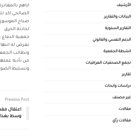
الأرشيف
اياهم بالمغادرة
الصالحي اكد لل
البيانات والتقارير
صباح الموسوي إ
التقارير السنوية
لحادثة الحرق.
جمعية الدفاع ع
الدعم النفسي والقانوني
تعرض له انتهاك
انشطة الجمعية
وتطالب الجمعي
من تأدية عملهم
تجمع الصحفيات العراقيات
وتسليط الضوء ع
تقارير
دراسات وابحاث
غير مصنف
Previous Post
مقالات
اعتقال مقد
وسط بغداد
مقالات رأي