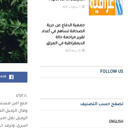
7 سنوات AGO
جمعية الدفاع عن حرية
الصحافة تساهم في أعداد
تقرير مراجعة حالة
الديمقراطية في العراق
12 سنة AGO
FOLLOW US
book
١/٦/٢٠٢٠
منع امن مستشفى الحسين التعل
تصفح حسب التصنيف
وقال الزميل ال
الزميل بلال ام
ENGLISH
اسري، وترقد ح