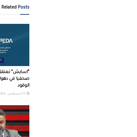
Related
Posts
ال
“اسايش” تعتقل
صحفيا في دهوك 
الوقود
8 أغسطس، 2026