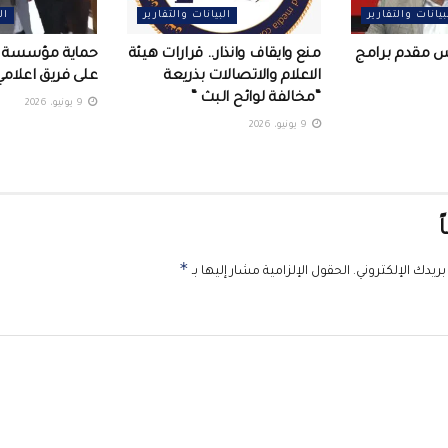
بيانات والتقارير
البيانات والتقارير
ال
س مقدم برامج
منع وايقاف وانذار.. قرارات هيئة
حماية مؤسسة ح
الاعلام والاتصالات بذريعة
على فريق اعلامي 
“مخالفة لوائح البث “
9 يونيو، 2026
9 يونيو، 2026
ً
*
ريدك الإلكتروني.
الحقول الإلزامية مشار إليها بـ