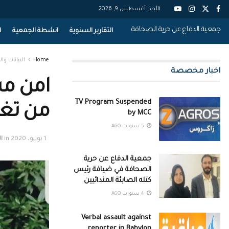
الأحد, أغسطس 9, 2026
جمعية الدفاع عن حرية الصحافة
التقارير السنوية
انشطة الجمعية
ا
Home
البيانات وال
اخبار مخصصة
امن مس
TV Program Suspended
من تغط
by MCC
5 سنوات AGO
1 يونيو، 2020
in
ال
جمعية الدفاع عن حرية
الصحافة في ضيافة رئيس
كتله الصابئة المندائيين
4 سنوات AGO
Verbal assault against
reporter in Babylon