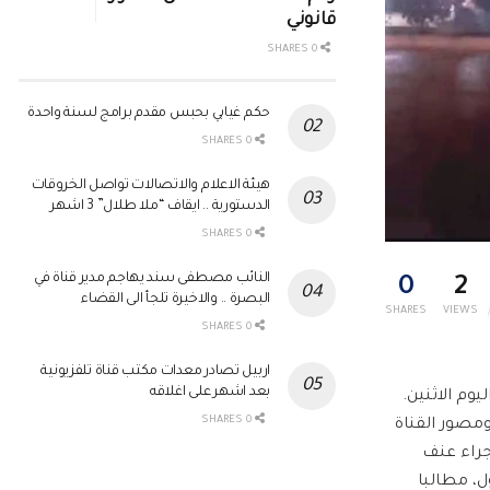
قانوني
0 SHARES
حكم غيابي بحبس مقدم برامج لسنة واحدة
0 SHARES
هيئة الاعلام والاتصالات تواصل الخروقات
الدستورية .. ايقاف “ملا طلال” 3 اشهر
0 SHARES
النائب مصطفى سند يهاجم مدير قناة في
0
2
البصرة .. والاخيرة تلجأ الى القضاء
SHARES
VIEWS
0 SHARES
اربيل تصادر معدات مكتب قناة تلفزيونية
بعد اشهر على اغلاقه
0 SHARES
ومصور القناة
جراء عنف
، مطالبا