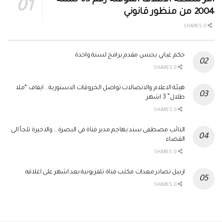
أمر سلطة الائتلاف المؤقته رقم 65 لسنة
2004 من منظور قانوني
0 SHARES
حكم غيابي بحبس مقدم برامج لسنة واحدة
0 SHARES
هيئة الاعلام والاتصالات تواصل الخروقات الدستورية .. ايقاف “ملا
طلال” 3 اشهر
0 SHARES
النائب مصطفى سند يهاجم مدير قناة في البصرة .. والاخيرة تلجأ الى
القضاء
0 SHARES
اربيل تصادر معدات مكتب قناة تلفزيونية بعد اشهر على اغلاقه
0 SHARES