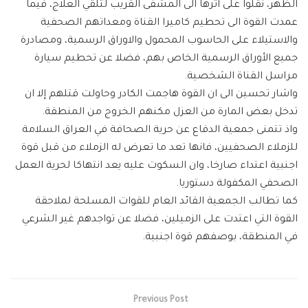
الظهر، نقلوا على اثرها الى المشفى القريب لتلقي العلاج، فيما
عمدت القوة الى تحطيم كاميرا القناة ومعداتهم الصحفية
والاستيلاء على الحاسوب المحمول والاوراق الرسمية، ومصادرة
جميع الأوراق الرسمية الخاص بهم، فضلا عن تحطيم سيارة
مراسل القناة الشخصية.
واشار تحسين الى ان القوة هاجمت الكادر وحاولت قتلهم إلا ان
تدخل بعض المارة من العزل مكنهم الخروج من المنطقة.
واذ تتمنى جمعية الدفاع عن حرية الصحافة في العراق السلامة
للزملاء الصحفيين، فانها تعد ما تعرض له الزملاء من قبل قوة
اجنبية اعتداء صارخا، وان السكوت عليه يعد انتهاكا لحرية العمل
الصحفي المكفولة دستوريا.
كما تطالب الجمعية القائد العام للقوات المسلحة لملاحقة
القوة التي اعتدت على الزميلين، فضلا عن تواجدهم غير الشرعي
في المنطقة، بوصفهم قوة اجنبية.
Previous Post