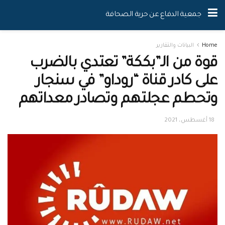
جمعية الدفاع عن حرية الصحافة
Home
البيانات والتقارير
قوة من الـ”بككة” تعتدي بالضرب
على كادر قناة “روداو” في سنجار
وتحطم عجلتهم وتصادر معداتهم
18 أغسطس، 2021