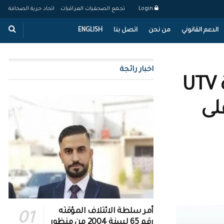
Login
تجمع الصحفيات العراقيات
اتحاد حرية الصحافة
الدعم القانوني
من نحن
اتصل بنا
ENGLISH
اخبار رائجة
المسلحون المقتحمون لمكتب قناة UTV
لى
أمر سلطة الائتلاف المؤقته
رقم 65 لسنة 2004 من منظور