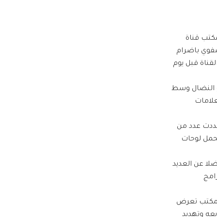
كتب قناة
شفوي باضرام
قناة قبل يوم
 في شارع النضال وسط
علامات
هددت عدد من
تحمل لوحات
ضرام النار فيها، فضلا عن العديد
امج
“المكتب تعرض
عه وتهديد