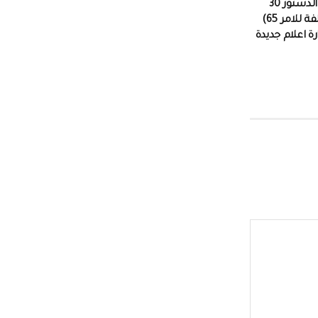
مقصلة تنتهك الدستور 30
قرارا (جلها مخالفة للامر 65)
زارة اعلام جديدة