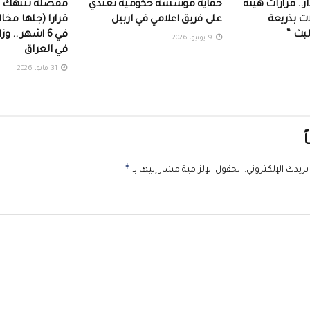
ر.. قرارات هيئة
حماية مؤسسة حكومية تعتدي
ات بذريعة
على فريق اعلامي في اربيل ‏
لبث “
في 6 اشهر .. و
9 يونيو، 2026
في العراق
31 مايو، 2026
ً
*
ريدك الإلكتروني.
الحقول الإلزامية مشار إليها بـ