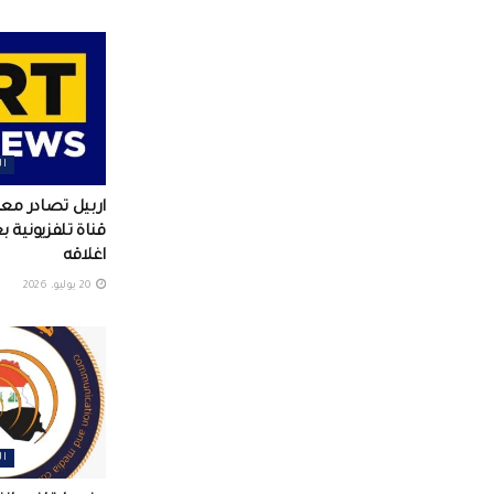
ال
اربيل تصادر م
قناة تلفزيونية 
اغلاقه
20 يوليو، 2026
ال