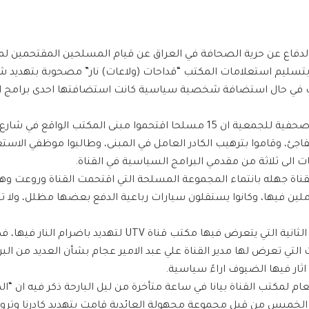
دفاع عن حرية الصحافة في العراق عن قيام المسلحين المقتحمين لم
اد بتسليم استعلامات المكتب “قداحات (ولاعات) نار” مصحوبة بتهديد 
تب في حال استضافة شخصية سياسية كانت استضافتها احدى برامج ال
وذكرت مصادر صحفية للجمعية ان 15 مسلحا اقتحموا مبنى المكتب الواقع
جئ، وقاموا بترهيب الكادر العامل في المبنى، وطالبوا موظفي الاست
ت الى ثلاثة من مقدمي البرامج السياسية في القناة.
ناة جهله بانتماء المجموعة المسلحة التي اقتحمت القناة وروعت و
املين فيها، وكانوا يستقلون سيارات رباعية الدفع بعضها مظلل، ولا 
وهذه هي المرة الثانية التي يتعرض فيها مكتب قناة UTV لتهديد با
تي تعرض لها مدير القناة علي عبد الامير عجام بشأن العديد من البر
اثار فيها الضيوف اراءً سياسية.
لعام لمكتب القناة بيانا في ساعة متأخرة من ليل البارحة ذكر فيه ان 
الخميس من قبل مجموعة مجهولة العائدية قامت بتهديد كادرنا وتروي