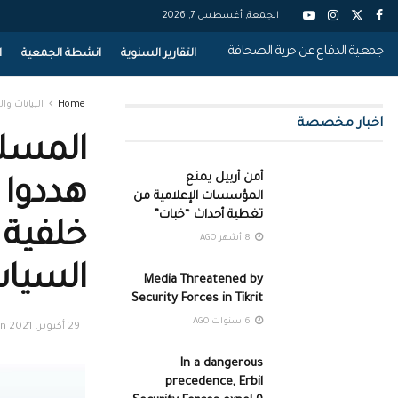
الجمعة, أغسطس 7, 2026
جمعية الدفاع عن حرية الصحافة
التقارير السنوية
انشطة الجمعية
ا
Home
البيانات وال
اخبار مخصصة
أمن أربيل يمنع
هددوا ب
المؤسسات الإعلامية من
تغطية أحداث “خبات”
خلفية
8 أشهر AGO
السيا
Media Threatened by
Security Forces in Tikrit
6 سنوات AGO
29 أكتوبر، 2021
in
In a dangerous
precedence, Erbil