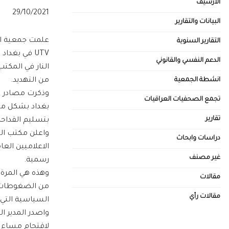
الأرشيف
29/10/2021
البيانات والتقارير
علمت جمعية ال
التقارير السنوية
UTV في بغد
الدعم النفسي والقانوني
النار في المك
انشطة الجمعية
من التهديد.
تجمع الصحفيات العراقيات
بغداد بشكل مفا
تقارير
بتسليم القداحا
واعلن مكتب الق
دراسات وابحاث
الاعلاميين الع
غير مصنف
رسمية.
مقالات
من الضغوطات ال
مقالات رأي
السياسية التي 
واصدر المدير ا
لاقتحام مساء 