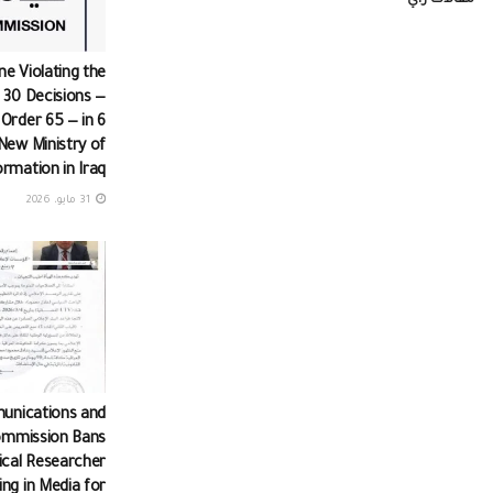
مقالات رأي
ine Violating the
 30 Decisions —
 Order 65 — in 6
New Ministry of
ormation in Iraq
31 مايو، 2026
unications and
ommission Bans
tical Researcher
ng in Media for