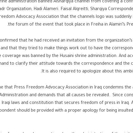
hrine administration banned Alsharqiya channel from covering a con
dr Organization, Hadi Alameri. Faisal Alqreitti, Sharqiya Corresponde
Freedom Advocacy Association that the channels logo was suddenl
the forum of the event that took place in Freiha in Alamiri’s Pr
 confirmed that he had received an invitation from the organization’s
 and that they tried to make things work out to have the correspon
 coverage was banned by the Husaini shrine administration. And acco
and to clarify their attitude towards the correspondence and the c
It is also required to apologize about this ambi
me that Press Freedom Advocacy Association in Iraq condemns the a
 Administration and demands that all causes be revealed. Since consi
o Iraqi laws and constitution that secures freedom of press in Iraq. 
pondent should be provided with a proper apology for being insulted 