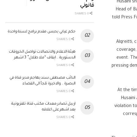
Husaini s
قانوني
Head of Ba
0 SHARES
told Press 
حكم غيابي بحبس مقدم برامج لسنة واحدة
0 SHARES
Alqreitti,
coverage,
هيئة الاعلام والاتصالات تواصل الخروقات
event. The
الدستورية .. ايقاف “ملا طلال” 3 اشهر
pressing dem
0 SHARES
النائب مصطفى سند يهاجم مدير قناة في
البصرة .. والاخيرة تلجأ الى القضاء
At the ti
0 SHARES
Husaini
اربيل تصادر معدات مكتب قناة تلفزيونية
violation t
بعد اشهر على اغلاقه
corres
0 SHARES