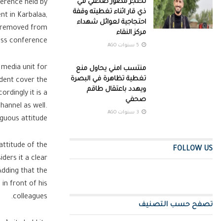
تحتجز مصور صحفي في
ference held by
ذي قار اثناء تغطيته وقفة
nt in Karbalaa,
احتجاجية لعوائل شهداء
y removed from
مركز النقاء
ess conference.
5 سنوات AGO
 media unit for
منتسب امني يحاول منع
تغطية تظاهرة في البصرة
dent cover the
ويهدد باعتقال طاقم
rdingly it is a
صحفي
hannel as well.
3 سنوات AGO
guous attitude.
ttitude of the
FOLLOW US
ders it a clear
Adding that the
in front of his
colleagues.
تصفح حسب التصنيف