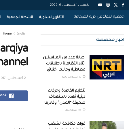
الخميس, أغسطس 6, 2026
جمعية الدفاع عن حرية الصحافة
التقارير السنوية
انشطة الجمعية
ا
Home
English
اخبار مخصصة
harqiya
اصابة عدد من المراسلين
hannel
اثناء التظاهرة باطلاقات
مطاطية وحالات اختناق
10 سنوات AGO
2 أغسطس، 2017
تنظيم القاعدة وحركات
book
دينية تهدد باستهداف
صحيفة “المدى” وكادرها
16 سنة AGO
قوات مكافحة الشغب