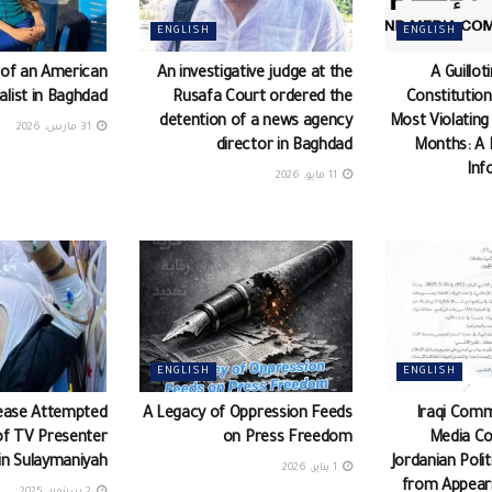
ENGLISH
ENGLISH
 of an American
An investigative judge at the
A Guillot
alist in Baghdad
Rusafa Court ordered the
Constitution
detention of a news agency
Most Violating
31 مارس، 2026
director in Baghdad
Months: A 
Inf
11 مايو، 2026
ENGLISH
ENGLISH
ease Attempted
A Legacy of Oppression Feeds
Iraqi Comm
of TV Presenter
on Press Freedom
Media C
in Sulaymaniyah
Jordanian Poli
1 يناير، 2026
from Appeari