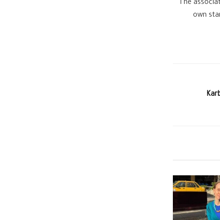
The associat
own stan
Karb