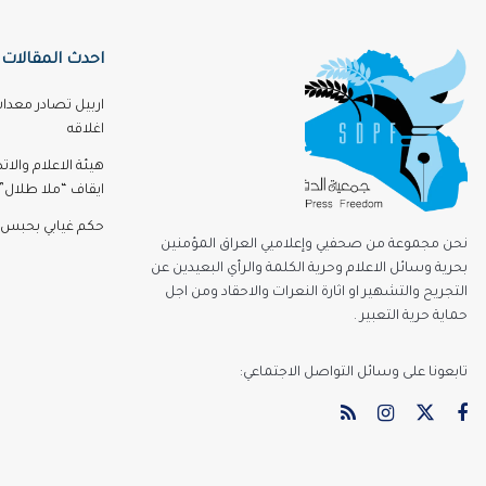
احدث المقالات
اربيل تصادر معدا
اغلاقه
هيئة الاعلام والا
ايقاف “ملا طلال” 3 اشه
حكم غيابي بحبس 
نحن مجموعة من صحفيي وإعلاميي العراق المؤمنين
بحرية وسائل الاعلام وحرية الكلمة والرأي البعيدين عن
التجريح والتشهير او اثارة النعرات والاحقاد ومن اجل
حماية حرية التعبير .
تابعونا على وسائل التواصل الاجتماعي: