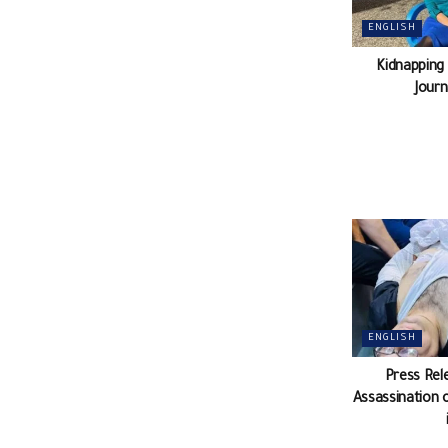
ENGLISH
Kidnapping
Journ
ENGLISH
Press Rel
Assassination 