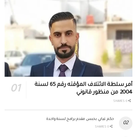
أمر سلطة الائتلاف المؤقته رقم 65 لسنة
2004 من منظور قانوني
0 SHARES
حكم غيابي بحبس مقدم برامج لسنة واحدة
0 SHARES