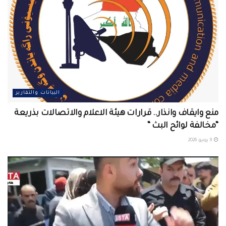
البيانات والتقارير
منع وايقاف وانذار.. قرارات هيئة الاعلام والاتصالات بذريعة
“مخالفة لوائح البث “
9 يونيو، 2026