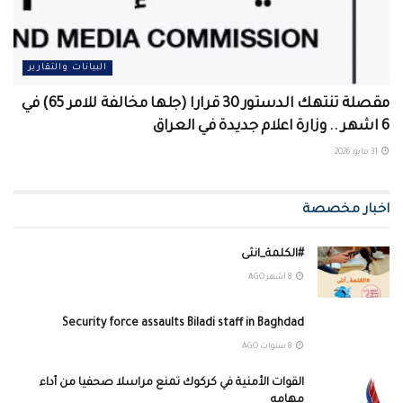
البيانات والتقارير
مقصلة تنتهك الدستور 30 قرارا (جلها مخالفة للامر 65) في
6 اشهر .. وزارة اعلام جديدة في العراق
31 مايو، 2026
اخبار مخصصة
#الكلمة_انثى
8 أشهر AGO
Security force assaults Biladi staff in Baghdad
8 سنوات AGO
القوات الأمنية في كركوك تمنع مراسلا صحفيا من أداء
مهامه