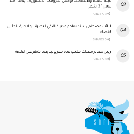
هيئة الاعلام والاتصالات تواصل الخروقات الدستورية .. ايقاف “ملا
طلال” 3 اشهر
0 SHARES
النائب مصطفى سند يهاجم مدير قناة في البصرة .. والاخيرة تلجأ الى
القضاء
0 SHARES
اربيل تصادر معدات مكتب قناة تلفزيونية بعد اشهر على اغلاقه
0 SHARES