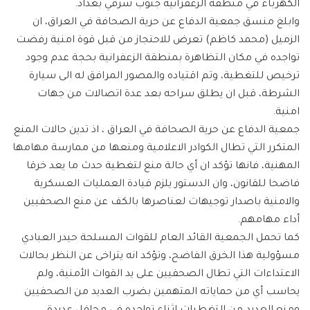
الكهرباء في منطقة الزعفرانية جنوب شرقي بغداد.
وابلغ منسق جمعية الدفاع عن حرية الصحافة في العراق، ان
الزميل (محمد كاظم) تعرض للاحتجاز من قبل قوة امنية رفضت
تواجده في مكان التظاهرة بمنطقة الزعفرانية بحجة عدم وجود
ترخيص للتغطية، وتم اقتياده والمصور المرافق له الى سيارة
الشرطة، قبل ان يطلق سراحه بعد عدة اتصالات من جهات
امنية.
جمعية الدفاع عن حرية الصحافة في العراق ، اذ تدين حالات المنع
المتكرر التي تطال الكوادر الاعلامية ومنعها من ممارسة مهامها
المهنية، فانها تؤكد ان أي حالة منع لتغطية حدث ما يعد خرقا
فاضحا للقانون، وان الدستور يلزم قيادة العمليات العسكرية
والامنية باصدار توجيهات لعناصرها بالكف عن منع الصحفيين
أداء مهامهم.
كما تحمل الجمعية القائد العام للقوات المسلحة حيدر العبادي
مسؤولية هذا الخرق الفاضح، وتؤكد انه يتراخى عن النظر بحالات
الاعتداءات التي تطال الصحفيين على يد القوات الأمنية، ولم
يحاسب أي من حماياته المتهمين بضرب العديد من الصحفيين