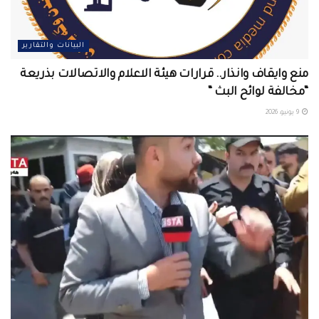
البيانات والتقارير
منع وايقاف وانذار.. قرارات هيئة الاعلام والاتصالات بذريعة
“مخالفة لوائح البث “
9 يونيو، 2026