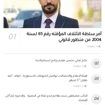
أمر سلطة الائتلاف المؤقته رقم 65 لسنة
2004 من منظور قانوني
0 SHARES
حكم غيابي بحبس مقدم برامج لسنة واحدة
0 SHARES
هيئة الاعلام والاتصالات تواصل الخروقات الدستورية .. ايقاف “ملا
طلال” 3 اشهر
0 SHARES
النائب مصطفى سند يهاجم مدير قناة في البصرة .. والاخيرة تلجأ الى
القضاء