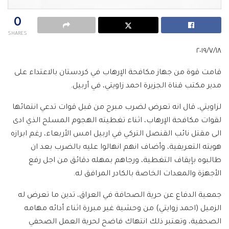
0
SHARES
٢٠١٩/٧/١٨
قامت قوة من جهاز مكافحة الاٍرهاب في كردستان بالاعتداء على
مدير مكتب قناة الجزيرة احمد زاويتي، في أربيل.
لزاويتي، قال انه تعرض لضرب مبرح من قبل قوات تدعي انتمائها
لقوات مكافحة الإرهاب، اثناء تغطيته الهجوم المسلح الذي ادى
الى مقتل نائب القنصل التركي في اربيل امس الأربعاء، رغم ابرازه
هويته التعريفية، وأضاف انهم انهالوا عليه بالضرب بعد ان
طالبوه بإيقاف التغطية، ورجاهم بمهله دقائق من اجل رفع
الأجهزة والمعدات الخاصة بالكادر المرافق له.
جمعية الدفاع عن حرية الصحافة في العراق، تدين ما تعرض له
الزميل (احمد زوايتي) من وحشية غير مبررة اثناء أدائه مهامه
الصحفية، وتعتبر ذلك انتهاك فاضح لحرية العمل الصحفي