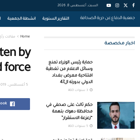
السبت, أغسطس 8, 2026
جمعية الدفاع عن حرية الصحافة
التقارير السنوية
انشطة الجمعية
ا
Home
مقالات رأي
اخبار مخصصة
aten by
حماية رئيس الوزراء تمنع
 force
وسائل الاعلام من تغطية
افتتاحية معرض بغداد
الدولي بدورته ال47
5 أغسطس، 2019
3 سنوات AGO
book
حكم ثالث على صحفي في
محافظة دهوك بتهمة
“زعزعة الاستقرار”
5 سنوات AGO