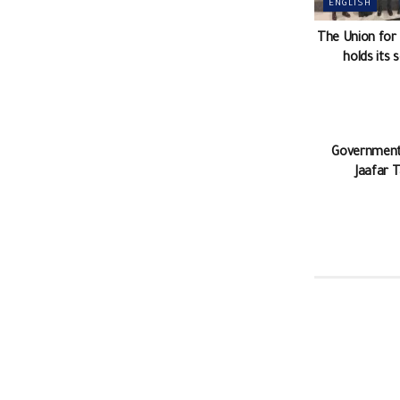
ENGLISH
The Union for
holds its
ENGLISH
Government 
Jaafar T