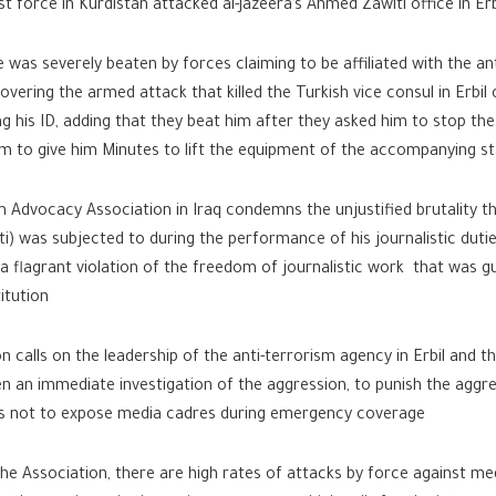
st force in Kurdistan attacked al-Jazeera’s Ahmed Zawiti office in Erb
e was severely beaten by forces claiming to be affiliated with the ant
covering the armed attack that killed the Turkish vice consul in Erbi
g his ID, adding that they beat him after they asked him to stop th
 to give him Minutes to lift the equipment of the accompanying st
Advocacy Association in Iraq condemns the unjustified brutality t
) was subjected to during the performance of his journalistic dutie
 a flagrant violation of the freedom of journalistic work that was 
itution
n calls on the leadership of the anti-terrorism agency in Erbil and th
en an immediate investigation of the aggression, to punish the aggr
ves not to expose media cadres during emergency coverage
he Association, there are high rates of attacks by force against me