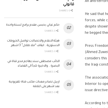
An anti-terrori
قانوني
0 SHARES
He said that h
forces, while 
حكم غيابي بحبس مقدم برامج لسنة واحدة
despite showin
0 SHARES
he begged them
هيئة الاعلام والاتصالات تواصل الخروقات
الدستورية .. ايقاف “ملا طلال” 3 اشهر
Press Freedom 
0 SHARES
(Ahmed Zuweiti
considers this
النائب مصطفى سند يهاجم مدير قناة في
the Iraqi const
البصرة .. والاخيرة تلجأ الى القضاء
0 SHARES
The associatio
اربيل تصادر معدات مكتب قناة تلفزيونية
Interior to op
بعد اشهر على اغلاقه
issue directi
0 SHARES
According to t