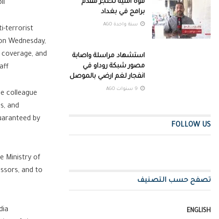
قوة امنية تحتجز مقدم
il
برامج في بغداد
سنة واحدة AGO
i-terrorist
l on Wednesday,
e coverage, and
استشهاد مراسلة واصابة
مصور شبكة روداو في
aff
انفجار لغم ارضي بالموصل
9 سنوات AGO
he colleague
s, and
guaranteed by
FOLLOW US
e Ministry of
essors, and to
تصفح حسب التصنيف
dia
ENGLISH