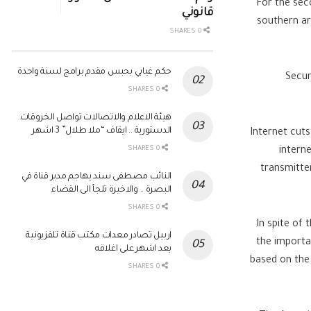
For the sec
قانوني
southern ar
0 SHARES
حكم غيابي بحبس مقدم برامج لسنة واحدة
Secur
0 SHARES
هيئة الاعلام والاتصالات تواصل الخروقات
الدستورية .. ايقاف “ملا طلال” 3 اشهر
Internet cuts
0 SHARES
interne
transmitte
النائب مصطفى سند يهاجم مدير قناة في
البصرة .. والاخيرة تلجأ الى القضاء
0 SHARES
In spite of 
اربيل تصادر معدات مكتب قناة تلفزيونية
the importan
بعد اشهر على اغلاقه
based on the 
0 SHARES