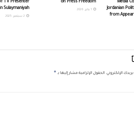
of TV Presenter
on Press Freedom
Media C
in Sulaymaniyah
Jordanian Poli
1 يناير، 2026
from Appeari
2 سبتمبر، 2025
ً
*
ريدك الإلكتروني.
الحقول الإلزامية مشار إليها بـ