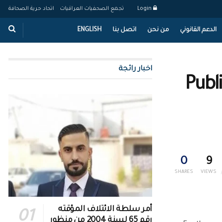
Login
تجمع الصحفيات العراقيات
اتحاد حرية الصحافة
الدعم القانوني
من نحن
اتصل بنا
ENGLISH
اخبار رائجة
Publ
0
9
SHARES
VIEWS
أمر سلطة الائتلاف المؤقته
رقم 65 لسنة 2004 من منظور