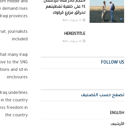
احتجاز كادر قناة كردستان
from middle and
٢٤ على خلفية تغطيتهم
he demand rises
لحرائق مزارع كركوك
raqi provinces.
6 سنوات AGO
at, journalists
HEREISTITLE
included.
8 سنوات AGO
that many Iraqi
tive to the SNG
FOLLOW US
ions and sit-in
enclosures.
Iraq underlines
تصفح حسب التصنيف
 in the country
ress freedom in
ENGLISH
the country.
الأرشيف