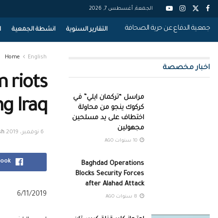
الجمعة, أغسطس 7, 2026
جمعية الدفاع عن حرية الصحافة
التقارير السنوية
انشطة الجمعية
ا
Home
English
اخبار مخصصة
 riots
مراسل “تركمان ايلي” في
g Iraq
كركوك ينجو من محاولة
اختطاف على يد مسلحين
مجهولين
6 نوفمبر، 2019
sh
10 سنوات AGO
book
Baghdad Operations
Blocks Security Forces
after Alahad Attack
6/11/2019
8 سنوات AGO