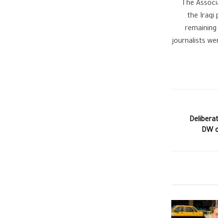
The Associa
the Iraqi
remaining 
journalists we
Deliberat
DW du