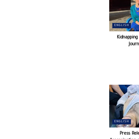
ENGLISH
Kidnapping
Journ
ENGLISH
Press Rel