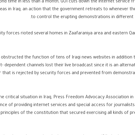
ond time in less than a month, GOI cuts down the internet service 
eas in Iraq; an action that the government retreats to whenever t
to control the erupting demonstrations in different I
ity forces rioted several homes in Zaafaraniya area and eastern Qan
 obstructed the function of tens of Iraqi news websites in addition 
t- dependent channels lost their live broadcast since it is an alterna
r that is rejected by security forces and prevented from demonstrat
the critical situation in Iraq, Press Freedom Advocacy Association in 
ce of providing internet services and special access for journalists
principles of the constitution that secured exercising all kinds of p