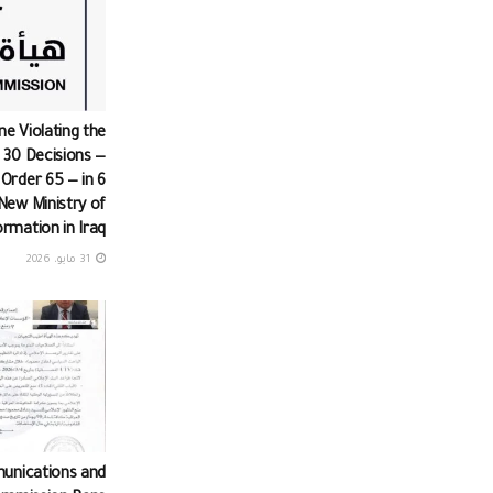
ine Violating the
 30 Decisions —
 Order 65 — in 6
New Ministry of
ormation in Iraq
31 مايو، 2026
unications and