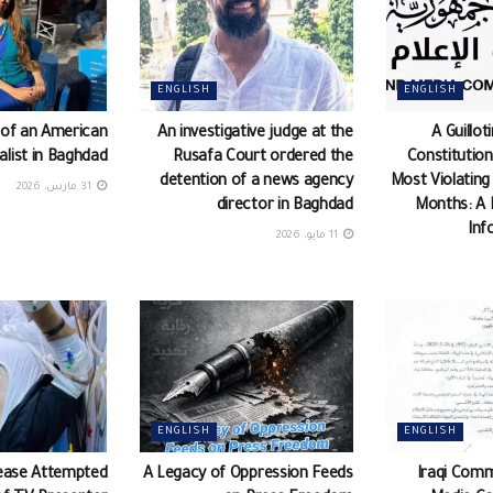
ENGLISH
ENGLISH
 of an American
An investigative judge at the
A Guillot
alist in Baghdad
Rusafa Court ordered the
Constitution
detention of a news agency
Most Violating
31 مارس، 2026
director in Baghdad
Months: A 
Inf
11 مايو، 2026
ENGLISH
ENGLISH
ease Attempted
A Legacy of Oppression Feeds
Iraqi Comm