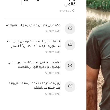
قانوني
0 SHARES
حكم غيابي بحبس مقدم برامج لسنة واحدة
0 SHARES
هيئة الاعلام والاتصالات تواصل الخروقات
الدستورية .. ايقاف “ملا طلال” 3 اشهر
0 SHARES
النائب مصطفى سند يهاجم مدير قناة في
البصرة .. والاخيرة تلجأ الى القضاء
0 SHARES
اربيل تصادر معدات مكتب قناة تلفزيونية
بعد اشهر على اغلاقه
0 SHARES