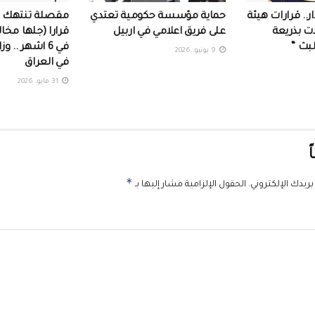
ر.. قرارات هيئة
حماية مؤسسة حكومية تعتدي
ات بذريعة
على فريق اعلامي في اربيل ‏
لبث “
في 6 اشهر .. و
9 يونيو، 2026
في العراق
31 مايو، 2026
ً
*
ريدك الإلكتروني.
الحقول الإلزامية مشار إليها بـ