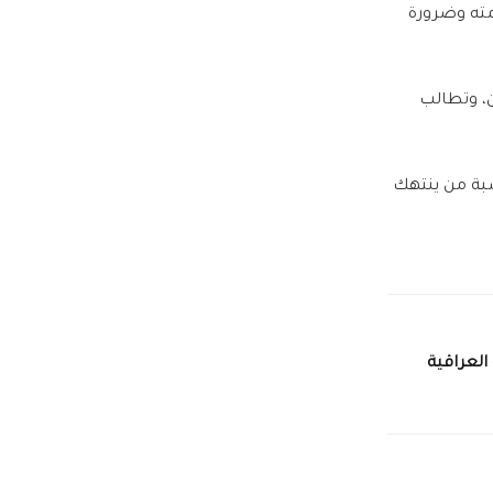
مته وضرورة
ن، وتطالب
سبة من ينتهك
لعراقية