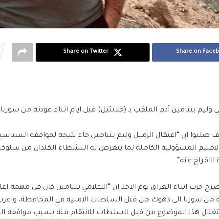
Share on Twitter
Share on Face
وليم بنيامين آدم الملقب بـ (خلابئيل) قبل ايام اثناء عودته من سوريا
يف صليوا ان “اعتقال الزميل وليم بنيامين جاء نتيجه لمواقفه السياس
اقليم المسؤولية الكاملة لما يتعرض له النشطاء الكلدان من سلوك
لافراج عنه”.
رح حزب ابناء العراق يوم الاحد ان “الاعلامي بنيامين كان في مهمه ا
 من سوريا الى دهوك من قبل السلطات الامنية في المحافظة، واعرب
لال هذا الموضوع من قبل السلطات للانتقام منه بسبب مواقفه ال