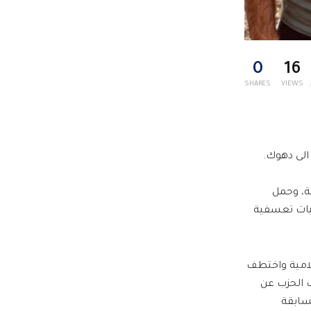
0
16
SHARES
VIEWS
 الى دهوك.
ية، وحمل
يات تعسفية
علامية واختطف
 الحزب عن
سابقة