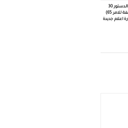
مقصلة تنتهك الدستور 30
قرارا (جلها مخالفة للامر 65)
زارة اعلام جديدة