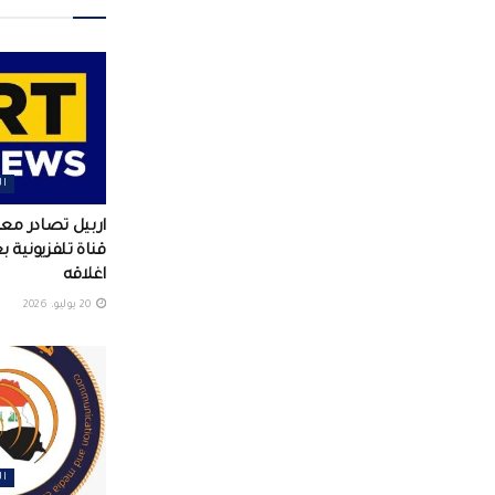
ال
اربيل تصادر م
قناة تلفزيونية 
اغلاقه
20 يوليو، 2026
ال