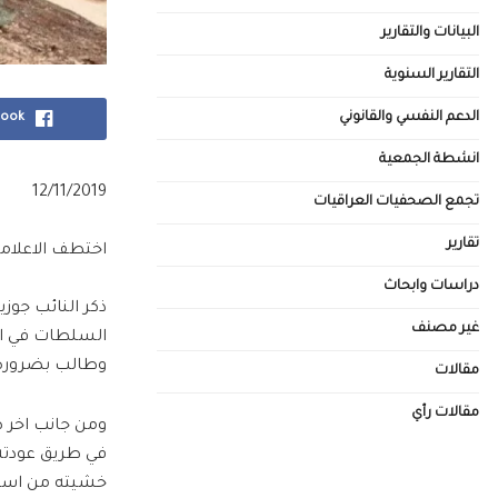
البيانات والتقارير
التقارير السنوية
الدعم النفسي والقانوني
book
انشطة الجمعية
12/11/2019
تجمع الصحفيات العراقيات
تقارير
اختطف الاعلامي 
دراسات وابحاث
ذكر النائب جوز
غير مصنف
السلطات في ال
وطالب بضرورة ا
مقالات
مقالات رأي
ومن جانب اخر ص
في طريق عودته
خشيته من استغ