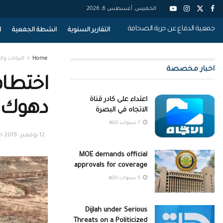
الخميس, أغسطس 6, 2026
جمعية الدفاع عن حرية الصحافة
التقارير السنوية
انشطة الجمعية
ا
Home
البيانات وال
اخبار مخصصة
اختطاف
اعتداء على كادر قناة
دهوك
الاتجاه في البصرة
7 سنوات AGO
12 نوفمبر، 2019
n
MOE demands official
approvals for coverage
5 سنوات AGO
Dijlah under Serious
Threats on a Politicized