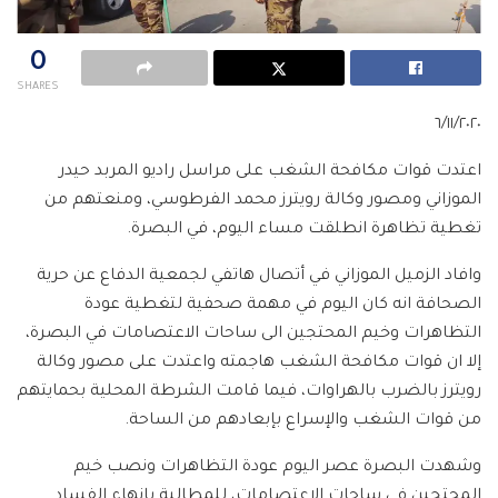
0
SHARES
٦/١١/٢٠٢٠
اعتدت قوات مكافحة الشغب على مراسل راديو المربد حيدر
الموزاني ومصور وكالة رويترز محمد الفرطوسي، ومنعتهم من
تغطية تظاهرة انطلقت مساء اليوم، في البصرة.
وافاد الزميل الموزاني في أتصال هاتفي لجمعية الدفاع عن حرية
الصحافة انه كان اليوم في مهمة صحفية لتغطية عودة
التظاهرات وخيم المحتجين الى ساحات الاعتصامات في البصرة،
إلا ان قوات مكافحة الشغب هاجمته واعتدت على مصور وكالة
رويترز بالضرب بالهراوات، فيما قامت الشرطة المحلية بحمايتهم
من قوات الشغب والإسراع بإبعادهم من الساحة.
وشهدت البصرة عصر اليوم عودة التظاهرات ونصب خيم
المحتجين في ساحات الاعتصامات، للمطالبة بانهاء الفساد