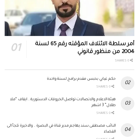
أمر سلطة الائتلاف المؤقته رقم 65 لسنة
2004 من منظور قانوني
0 SHARES
حكم غيابي بحبس مقدم برامج لسنة واحدة
0 SHARES
هيئة الاعلام والاتصالات تواصل الخروقات الدستورية .. ايقاف “ملا
طلال” 3 اشهر
0 SHARES
النائب مصطفى سند يهاجم مدير قناة في البصرة .. والاخيرة تلجأ الى
القضاء