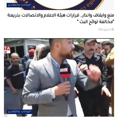
البيانات والتقارير
منع وايقاف وانذار.. قرارات هيئة الاعلام والاتصالات بذريعة
“مخالفة لوائح البث “
9 يونيو، 2026
البيانات والتقارير