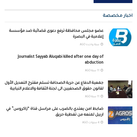
اخبار مخصصة
عضو مجلس محافظة ترفع دعوى قضائية ضد مؤسسة
إعلامية في البصرة
سنة واحدة AGO
Journalist Sayyab Aluqabi killed after one day of
abduction
11 سنة AGO
جمعية الدفاع عن حرية الصحافة تسلم مقترح التعديل الأول
لقانون حقوق الصحفيين الى لجنة الثقافة والاعلام النيابية
11 سنة AGO
ضابط امن يعتدي بالضرب على مراسل قناة “زاكروس” في
اربيل لمنعه من تغطية حريق
4 سنوات AGO