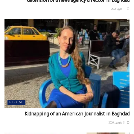
detention of a news agency director in Baghdad
11 مايو، 2026
ENGLISH
Kidnapping of an American Journalist in Baghdad
31 مارس، 2026