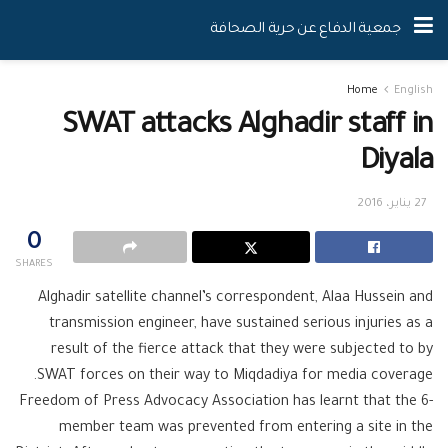
جمعية الدفاع عن حرية الصحافة
Home
English
SWAT attacks Alghadir staff in
Diyala
27 يناير، 2016
0
SHARES
Alghadir satellite channel’s correspondent, Alaa Hussein and
transmission engineer, have sustained serious injuries as a
result of the fierce attack that they were subjected to by
SWAT forces on their way to Miqdadiya for media coverage.
Freedom of Press Advocacy Association has learnt that the 6-
member team was prevented from entering a site in the