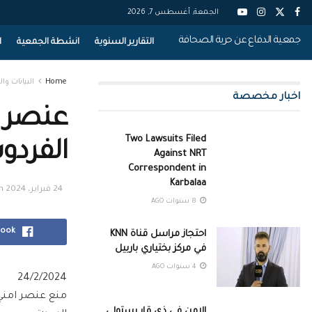
الجمعة, أغسطس 7, 2026
جمعية الدفاع عن حرية الصحافة
التقارير السنوية
انشطة الجمعية
ا
Home
البيانات وال
اخبار مخصصة
عنصر ا
Two Lawsuits Filed
الفردو
Against NRT
Correspondent in
Karbalaa
24 فبراير، 2024
n
8 سنوات AGO
book
احتجاز مراسل قناة KNN
في مركز بختياري باربيل
4 سنوات AGO
24/2/2024
منع عنصر امني
الامن في ذي قار يستولي