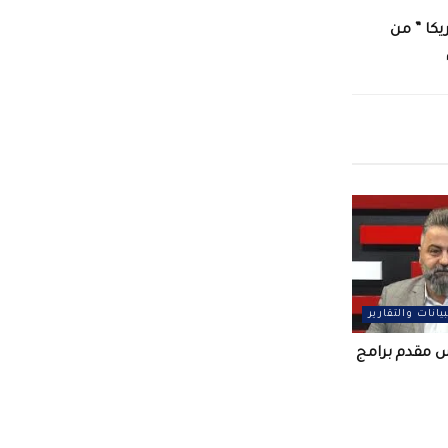
كا ” من
بيانات والتقارير
س مقدم برامج