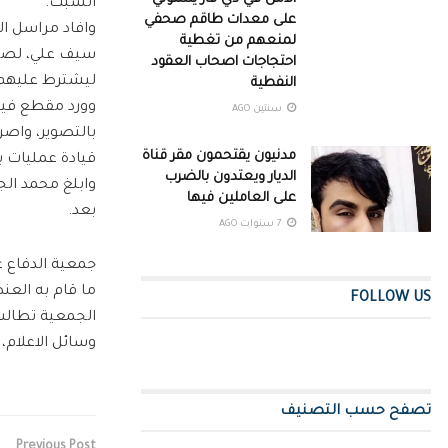
السبت.
على معدات طاقم صحفي
وافاد مراسل ال
لمنعهم من تغطية
سيف علي، لصناع
احتجاجات اصحاب العقود
ليشترط عليهم ك
النفطية
وورد مقطع فيدي
سنتين AGO
بالتصوير، واصر
مدنيون يقتحمون مقر قناة
قيادة عمليات ب
الديار ويعتدون بالضرب
وابلغ محمد الج
على العاملين فيها
بعد.
7 سنوات AGO
جمعية الدفاع ع
ما قام به العن
FOLLOW US
الجمعية تطالب ا
وسائل الاعلام،
تصفح حسب التصنيف
Previous Post