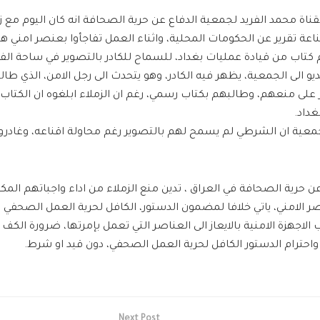
قناة محمد الفريد لجمعية الدفاع عن حرية الصحافة انه كان اليوم مع 
ة تقرير عن الحكومات المحلية، واثناء العمل تفاجأوا بعنصر امني ه
تاب من قيادة عمليات بغداد، للسماح للكادر بالتصوير في ساحة الف
و الى الجمعية، يظهر فيه الكادر، وهو يتحدث الى رجل الامن، الذي طال
 على منعهم، وطالبهم بكتاب رسمي، رغم ان الزملاء ابلغوه ان الكتاب
غداد.
معية ان الشرطي لم يسمح لهم بالتصوير رغم محاولة اقناعه، وغادروا
ن حرية الصحافة في العراق ، تدين منع الزملاء من اداء واجباتهم المكل
صر الامني، ياتي خلافا لمضمون الدستور، الكافل لحرية العمل الصحفي و
لاجهزة الامنية بالايعاز الى العناصر التي تعمل بإمرتها، ضرورة الكف
 واحترام الدستور الكافل لحرية العمل الصحفي، دون قيد او شرط.
Next Post