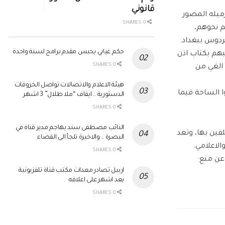
قانوني
زميله المصور
0 SHARES
م نحوهم،
ردوس ببغداد.
حكم غيابي بحبس مقدم برامج لسنة واحدة
بهم بكتاب اذن
0 SHARES
 الغي من
هيئة الاعلام والاتصالات تواصل الخروقات
 الساحة فيما
الدستورية .. ايقاف “ملا طلال” 3 اشهر
0 SHARES
النائب مصطفى سند يهاجم مدير قناة في
فين بها، وتعد
البصرة .. والاخيرة تلجأ الى القضاء
الاعلامي.
0 SHARES
 عن منع
اربيل تصادر معدات مكتب قناة تلفزيونية
بعد اشهر على اغلاقه
0 SHARES