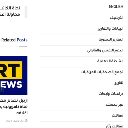
ENGLISH
نجاة الكات
محاولة اغتي
الأرشيف
البيانات والتقارير
التقارير السنوية
Related
Posts
الدعم النفسي والقانوني
انشطة الجمعية
تجمع الصحفيات العراقيات
تقارير
ال
دراسات وابحاث
اربيل تصادر م
غير مصنف
قناة تلفزيونية 
اغلاقه
مقالات
20 يوليو، 2026
مقالات رأي