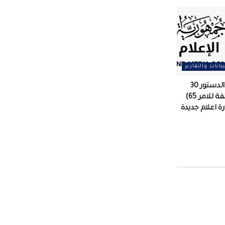
بيانات والتقارير
مقصلة تنتهك الدستور 30
قرارا (جلها مخالفة للامر 65)
زارة اعلام جديدة