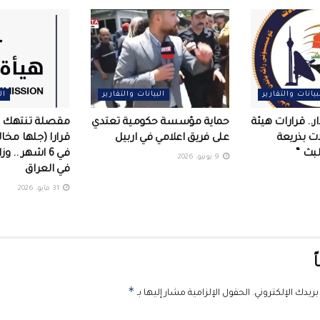
بيانات والتقارير
البيانات والتقارير
ال
ر.. قرارات هيئة
حماية مؤسسة حكومية تعتدي
ات بذريعة
على فريق اعلامي في اربيل ‏
لبث “
في 6 اشهر .. و
9 يونيو، 2026
في العراق
31 مايو، 2026
ً
*
ريدك الإلكتروني.
الحقول الإلزامية مشار إليها بـ