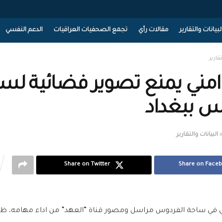
لبيانات والتقارير
مقالات رأي
تجمع الصحفيات العراقيات
الدعم النفسي
تقارير
مني يمنع تصوير فضائية لس
س ببغداد
i
البيانات والتقارير
Share on Twitter
Share on Face
 في ساحة الفردوس مراسل ومصور قناة “العهد” من اداء مهامه، ظه