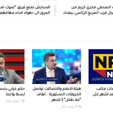
ب الصحفي فخري كريم من
الاسايش تمنع فريق “صوت امري
ال قرب المربع الرئاسي ببغداد
المرور الى دهوك لاداء مهامهم
بيانات والتقارير
البيانات والتقارير
ال
عدات مكتب
هيئة الاعلام والاتصالات تواصل
حكم غيابي بحب
بعد اشهر على
الخروقات الدستورية .. ايقاف
لسنة واحدة
“ملا طلال” 3 اشهر
9 يونيو، 2026
28 يونيو، 2026