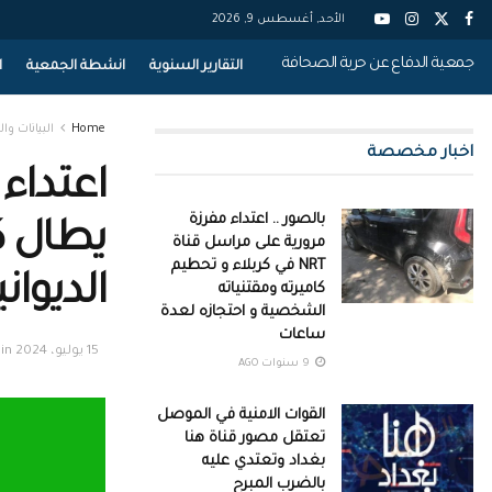
الأحد, أغسطس 9, 2026
جمعية الدفاع عن حرية الصحافة
التقارير السنوية
انشطة الجمعية
ا
Home
البيانات وال
اخبار مخصصة
اعتداء
بالصور .. اعتداء مفرزة
يطال ك
مرورية على مراسل قناة
NRT في كربلاء و تحطيم
الديواني
كاميرته ومقتنياته
الشخصية و احتجازه لعدة
ساعات
15 يوليو، 2024
in
9 سنوات AGO
القوات الامنية في الموصل
تعتقل مصور قناة هنا
بغداد وتعتدي عليه
بالضرب المبرح