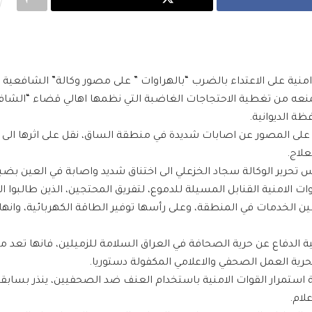
نية على الاعتداء بالضرب “بالهراوات ” على مصور وكالة” الشافعية ني
نعه من تغطية الاحتجاجات الغاضبة التي نظمها اهالي قضاء “الشافع
ظة الديوانية.
 على المصور عن اصابات شديدة في منطقة الساق، نقل على اثرها الى
علاج.
تحرير الوكالة سجاد الخزعلي الى اختناق شديد واصابة في العين بضبابي
ات الامنية القنابل المسيلة للدموع، لتفريق المحتجين، الذين طالبوا ا
ن الخدمات في المنطقة، وعلى رأسها توفير الطاقة الكهربائية، وانها
ة الدفاع عن حرية الصحافة في العراق السلامة للزميلين، فانها تعد م
لحرية العمل الصحفي والاعلامي المكفولة دستوريا.
 استمرار القوات الامنية باستخدام العنف ضد الصحفيين، ينذر بسابق
لام.