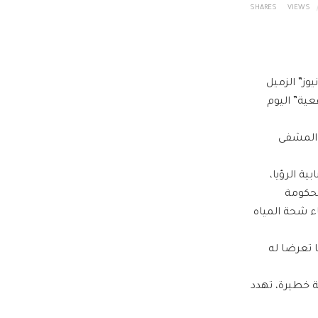
SHARES
VIEWS
وز” الزميل
ية” اليوم
 المشفى
ة الرؤيا،
لحكومة
ء شحة المياه
ا تعرضا له
ة خطيرة، تهدد