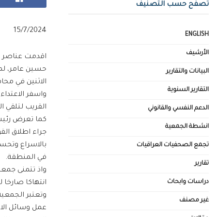
تصفح حسب التصنيف
15/7/2024
ENGLISH
الأرشيف
اقدمت عناصر ام
حسين عامر، لم
البيانات والتقارير
الاثنين في محاف
التقارير السنوية
واسفر الاعتداء
القريب لتلقي ال
الدعم النفسي والقانوني
كما تعرض رئيس 
انشطة الجمعية
جراء اطلاق القو
بالاسراع وتحسي
تجمع الصحفيات العراقيات
في المنطقة.
تقارير
واذ تتمنى جمعي
دراسات وابحاث
انتهاكا صارخا 
وتعتبر الجمعية
غير مصنف
عمل وسائل الاع