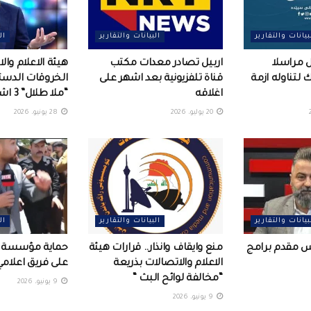
بيانات والتقارير
البيانات والتقارير
ال
 مراسلا
اربيل تصادر معدات مكتب
هيئة الاعلام وا
لتناوله ازمة
قناة تلفزيونية بعد اشهر على
الخروقات الدستو
اغلاقه
“ملا طلال” 3 اشهر
20 يوليو، 2026
28 يونيو، 2026
بيانات والتقارير
البيانات والتقارير
ال
س مقدم برامج
منع وايقاف وانذار.. قرارات هيئة
حماية مؤسسة ح
الاعلام والاتصالات بذريعة
على فريق اعلامي 
“مخالفة لوائح البث “
9 يونيو، 2026
9 يونيو، 2026