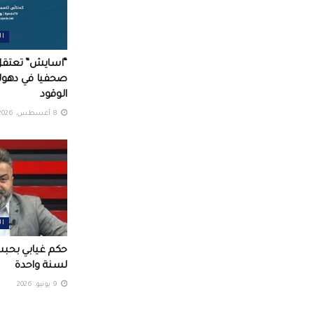
ال
“اسايش” تعتقل
صحفيا في دهوك 
الوقود
8 أغسطس، 2026
ال
حكم غيابي بحب
لسنة واحدة
9 يونيو، 2026