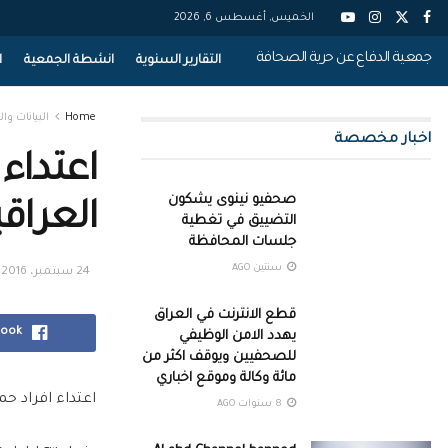
الخميس, أغسطس 6, 2026
جمعية الدفاع عن حرية الصحافة
التقارير السنوية
انشطة الجمعية
ا
Home
البيانات وال
اخبار مخصصة
اعتداء 
صحفيو نينوى يشكون
العراقي
التضييق في تغطية
جلسات المحافظة
سنتين AGO
24 سبتمبر، 2016
قطع الانترنت في العراق
book
يهدد الامن الوظيفي
للصحفيين ويوقف اكثر من
مائة وكالة وموقع اخباري
اعتداء افراد حم
8 سنوات AGO