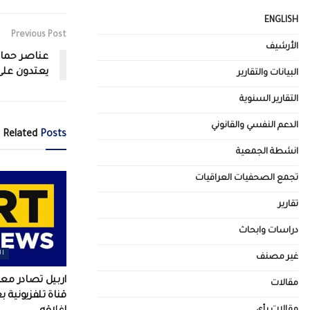
ENGLISH
Previous Post
الأرشيف
عناصر حماي
يعتدون على 
البيانات والتقارير
التقارير السنوية
الدعم النفسي والقانوني
Related
Posts
انشطة الجمعية
تجمع الصحفيات العراقيات
تقارير
دراسات وابحاث
ال
غير مصنف
اربيل تصادر م
مقالات
قناة تلفزيونية 