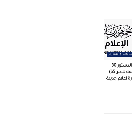
بيانات والتقارير
مقصلة تنتهك الدستور 30
قرارا (جلها مخالفة للامر 65)
زارة اعلام جديدة