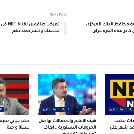
Next Post
ة محافظ البنك المركزي
تعرض طاقمين لق
كادر قناة الحرة عراق
للاعتداء وكسر معداتهم
بيانات والتقارير
البيانات والتقارير
ال
عدات مكتب
هيئة الاعلام والاتصالات تواصل
حكم غيابي بحب
بعد اشهر على
الخروقات الدستورية .. ايقاف
لسنة واحدة