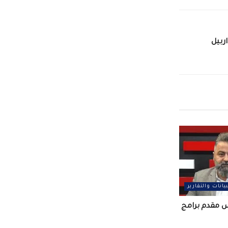
ناة NRT في اربيل
بيانات والتقارير
س مقدم برامج