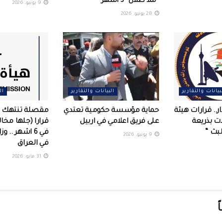
“ملا طلال” 3 اشهر
9 يونيو، 2026
28 يونيو، 2026
بيانات والتقارير
البيانات والتقارير
ال
ر.. قرارات هيئة
حماية مؤسسة حكومية تعتدي
ات بذريعة
على فريق اعلامي في اربيل ‏
لبث “
في 6 اشهر .. و
9 يونيو، 2026
في العراق
31 مايو، 2026
ً