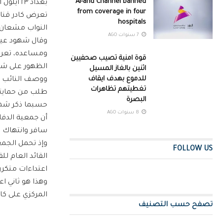
Al-ahd Channel banned
بغداد ٢٣ ايلول ٢٠١٦
from coverage in four
تعرض كادر قنا
hospitals
النواب مشعان 
7 سنوات AGO
وقال شهود عيان
ومساعده، تعرضو
قوة امنية تصيب صحفيين
الظهور على شا
اثنين بالغاز المسيل
للدموع بهدف ايقاف
ووصف النائب الك
تغطيتهم تظاهرات
طلب من حمايته
البصرة
حسبما ذكر شهو
8 سنوات AGO
أن جمعية الدفا
سافر وانتهاك 
وإذ تحمل الجمع
FOLLOW US
القائد العام ل
اعتداءات متكرر
وهذا هو ثاني ا
المركزي على كاد
تصفح حسب التصنيف