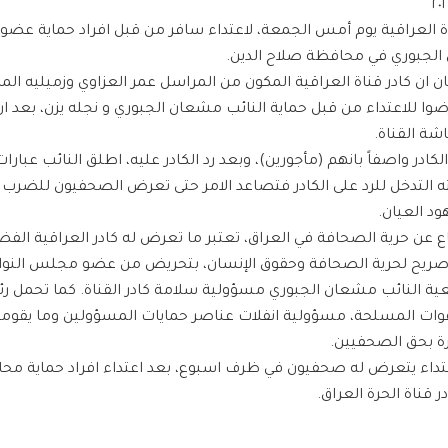
ة العراقية يوم أمس الجمعة، لاعتداء سافر من قبل افراد حماية ع
الجبوري في محافظة صلاح الدين.
 ان كادر قناة العراقية المكون من المراسل عمر العزاوي وزميليه الم
ا للاعتداء من قبل حماية النائب مشعان الجبوري و نجله يزن، بعد ا
شة القناة.
ادر واصفاً بانهم (مأجورين)، وبعد رد الكادر عليه، اطلق النائب عبارات
 التدخل للرد على الكادر فتصاعد الامر حتى تعرض الصحفيون للضرب 
د العيان.
ع عن حرية الصحافة في العراق، تعتبر ما تعرض له كادر العراقية الفضا
صريح لحرية الصحافة وحقوق الإنسان، بتحريض من عضو مجلس النوا
ية النائب مشعان الجبوري مسؤولية سلامة كادر القناة. كما تحمل رئ
لقوات المسلحة، مسؤولية انفلات عناصر حمايات المسؤولين وما يقوم
ة بحق الصحفيين.
عتداء يتعرض له صحفيون في ظرف اسبوع، بعد اعتداء افراد حماية مح
ر قناة الحرة العراق.