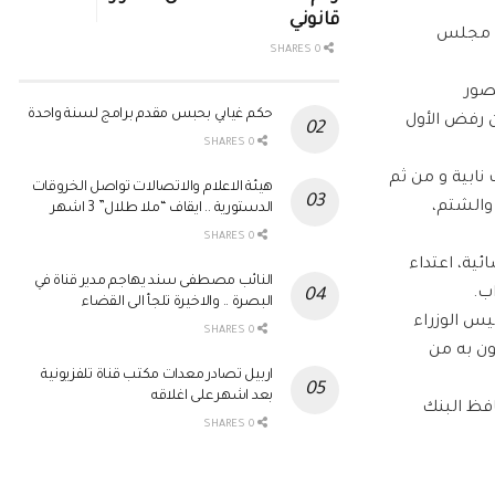
قانوني
ضو مجلس
0 SHARES
صور
حكم غيابي بحبس مقدم برامج لسنة واحدة
ن رفض الأول
0 SHARES
 نابية و من ثم
هيئة الاعلام والاتصالات تواصل الخروقات
والشتم،
الدستورية .. ايقاف “ملا طلال” 3 اشهر
0 SHARES
ئية، اعتداء
النائب مصطفى سند يهاجم مدير قناة في
ب.
البصرة .. والاخيرة تلجأ الى القضاء
يس الوزراء
0 SHARES
ون به من
اربيل تصادر معدات مكتب قناة تلفزيونية
بعد اشهر على اغلاقه
افظ البنك
0 SHARES