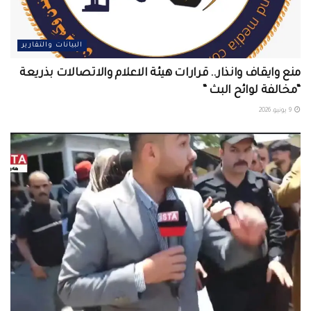
البيانات والتقارير
منع وايقاف وانذار.. قرارات هيئة الاعلام والاتصالات بذريعة
“مخالفة لوائح البث “
9 يونيو، 2026