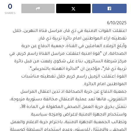
0
SHARES
6/10/2025
اعتقلت القوات الامنية في ذي قار، مراسل قناة النهرين، خلال
تغطيته اراء المواطنين امام دائرة تربية ذي قار.
وأبلغ الزملاء العاملين في القناة، جمعية الدفاع عن حرية
الصحافة، ان “قوة امنية اعتقلت مراسل القناة راسم كريم، في
مركز شرطة السائرون، بناء على شكوى رفعت من قبل دائرة
تربية ذي قار”، مؤكدين ان “الدائرة اتهمته بالتحريض”.
القوة اعتقلت الزميل راسم كريم خلال تغطيته مناشدات
المواطنين امام الدائرة.
جمعية الدفاع عن حرية الصحافة اذ تدين اعتقال المراسل
التلفزيوني، فانها تعد عملية الاعتقال مخالفة دستورية مزدوجة،
تتمثل بخرق حرية العمل الصحفي المكفولة في المادة 38،
واستخدام الاجهزة الامنية لاغراض وامزجة سياسية.
وتطالب الجمعية الاجهزة الامنية، باحترام حرية الاعلام والعمل
الصحفي، والامتثال للدستور، وعدم استخدام السلطة كوسيلة