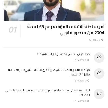
أمر سلطة الائتلاف المؤقته رقم 65 لسنة
2004 من منظور قانوني
0 SHARES
حكم غيابي بحبس مقدم برامج لسنة واحدة
0 SHARES
هيئة الاعلام والاتصالات تواصل الخروقات الدستورية .. ايقاف “ملا
طلال” 3 اشهر
0 SHARES
النائب مصطفى سند يهاجم مدير قناة في البصرة .. والاخيرة تلجأ الى
القضاء
0 SHARES