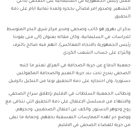
ممثل رئيس الجمهورية في السليمانية على الصحفي بداعي
التشهير، وصدور امر قضائي بحجزه ولمدة ثمانية ايام على ذمة
التحقيق.
يذكر ان بهروز هو كاتب وصحفي ومدير مركز شرق البحر المتوسط
للدراسات في السليمانية، وكان مقاله بعنوان (الى متى يقودنا
رئيس الجمهورية بالاتجاه المعاكس)، اتهم فيه صالح بالترف
والثراء على حساب الشعب الكردي.
جمعية الدفاع عن حرية الصحافة في العراق تعتبر ما كتبه
الصحفي يندرج تحت بند حرية التعبير والصحافة المكفولتين
دستوريا، وان احتجازه على ذمة التحقيق نوعا من التنكيل بالزميل.
وتطالب الجمعية السلطات في الاقليم بإطلاق سراح الصحفي،
والانتهاء من مسلسل الاعتقال على ذمة التحقيق التي تتنافى مع
روح وجوهر الدستور، والكف عن اعتقال الصحفيين، وحجزهم،
ووضع حدٍ لهذه الممارسات التعسفية بحقهم، وحماية ما تبقى
من حرية للفضاء الصحفي في الاقليم.