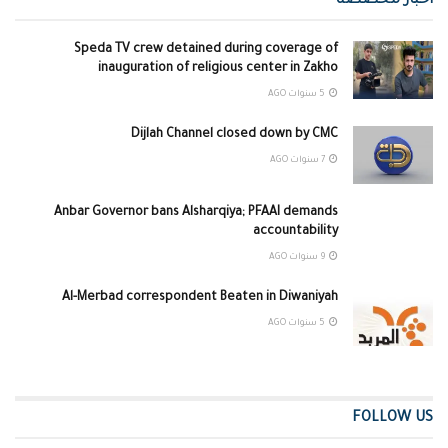
اخبار مخصصة
Speda TV crew detained during coverage of
inauguration of religious center in Zakho
5 سنوات AGO
Dijlah Channel closed down by CMC
7 سنوات AGO
Anbar Governor bans Alsharqiya; PFAAI demands
accountability
9 سنوات AGO
Al-Merbad correspondent Beaten in Diwaniyah
5 سنوات AGO
FOLLOW US