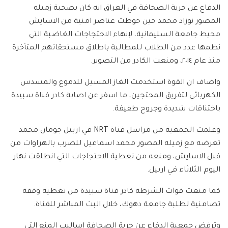
الدفاع عن حرية الصحافة في العراق انه كان بصحبة زميله
المصور نوزاد محمد حين حوطت عناصر امنية من الاسايش
محيط جامعة السليمانية، لإنهاء الاحتجاجات الغاضبة التي
نظمها عدد من الطلاب للمطالبة باطلاق مستحقاتهم المتأخرة
منذ عام ٢٠١٤، ومنعت الكادر من التصوير.
واضاف ان القوة استخدمت الغاز المسيل للدموع والمسدس
الكهربائي لتفريق المحتجين، ما اسفر عن اصابة كادر قناة سبيدة
باختناقات شديدة وجروح طفيفة.
وعلمت الجمعية من مراسل قناة NRT في اربيل جومان محمد
تعرضه مع زميله المصور محمد اسماعيل للضرب بالهراوات من
قبل الاسايش، ومنعه من تغطية الاحتجاجات التي انطلقت نهار
اليوم الثلاثاء في اربيل.
كما منعت قوات الشرطة كادر قناة سبيدة من تغطية وقفة
تضامنية لطلبة جامعة دهوك، خلال البث المباشر للقناة.
وترفض جمعية الدفاع عن حرية الصحافة اساليب المنع التي