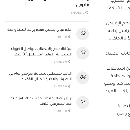
ضوا للضرب
قانوني
في الشركة
0 SHARES
هم الإعلامي،
حكم غيابي بحبس مقدم برامج لسنة واحدة
مراسل إذاعة
0 SHARES
اد الحلفي،
هيئة الاعلام والاتصالات تواصل الخروقات
ادث الاعتداء
الدستورية .. ايقاف “ملا طلال” 3 اشهر
0 SHARES
 عن استخفاف
النائب مصطفى سند يهاجم مدير قناة في
 والصحافة.
البصرة .. والاخيرة تلجأ الى القضاء
د، كما وتدعو
0 SHARES
تكاب المزيد
اربيل تصادر معدات مكتب قناة تلفزيونية
بعد اشهر على اغلاقه
لبصرة
0 SHARES
نع وضرب