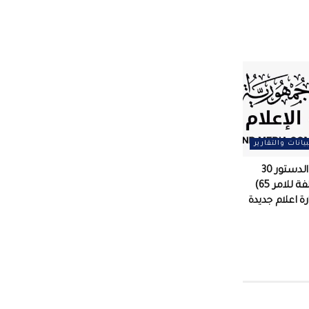
بيانات والتقارير
مقصلة تنتهك الدستور 30
قرارا (جلها مخالفة للامر 65)
زارة اعلام جديدة