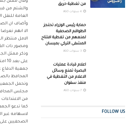
وقال ممثل جمع
من تغطية حريق
والشتم من قبل
4 سنوات AGO
العامة للنقل ا
وأضاف ان الصحف
حماية رئيس الوزراء تحتجز
الا انهم تعرضا
الطواقم الصحفية
لمنعهم من تغطية افتتاح
الامل منتظر الك
المشفى التركي بميسان
ومصور ذات القن
3 سنوات AGO
وذكر ممثل الجم
على بعد 10 امتار من وقوف النصراوي، دون ان يتدخل او يأمر بمنع حصول الاعتداء.
اعلام قيادة عمليات
جمعية الدفاع ع
البصرة تمنع وسائل
المحافظ بالصحف
الاعلام من التغطية في
منفذ سفوان
وتحمل الجمعية 
7 سنوات AGO
مجلس المحافظة
من الاعتداءات 
كما تدعو الجمع
FOLLOW US
لاسهامه غير ال
الصحفيين على ي