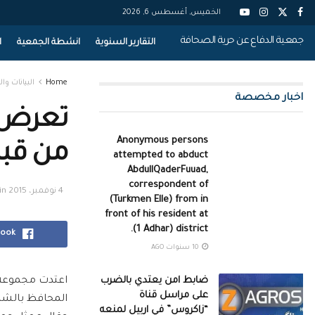
الخميس, أغسطس 6, 2026
جمعية الدفاع عن حرية الصحافة
التقارير السنوية
انشطة الجمعية
ا
Home
البيانات وال
اخبار مخصصة
تعرض 
Anonymous persons
من قبل
attempted to abduct
AbdullQaderFuuad,
correspondent of
4 نوفمبر، 2015
in
(Turkmen Elle) from in
front of his resident at
(1 Adhar) district.
book
10 سنوات AGO
اعتدت مجموعة 
ضابط امن يعتدي بالضرب
على مراسل قناة
المحافظ بالشرك
“زاكروس” في اربيل لمنعه