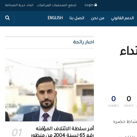
Login
تجمع الصحفيات العراقيات
اتحاد حرية الصحافة
الدعم القانوني
من نحن
اتصل بنا
ENGLISH
اخبار رائجة
اء
0
0
SHARES
VIEWS
نشاط حضره
أمر سلطة الائتلاف المؤقته
رقم 65 لسنة 2004 من منظور