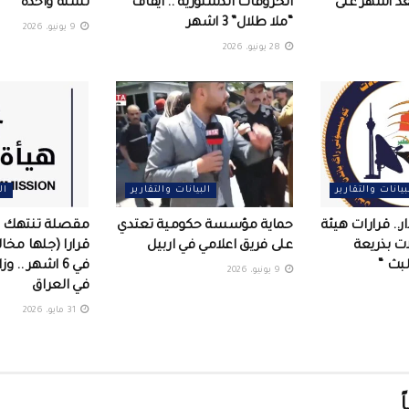
بعد اشهر على
الخروقات الدستورية .. ايقاف
لسنة واحدة
“ملا طلال” 3 اشهر
9 يونيو، 2026
28 يونيو، 2026
بيانات والتقارير
البيانات والتقارير
ال
ر.. قرارات هيئة
حماية مؤسسة حكومية تعتدي
ات بذريعة
على فريق اعلامي في اربيل ‏
لبث “
في 6 اشهر .. و
9 يونيو، 2026
في العراق
31 مايو، 2026
ً