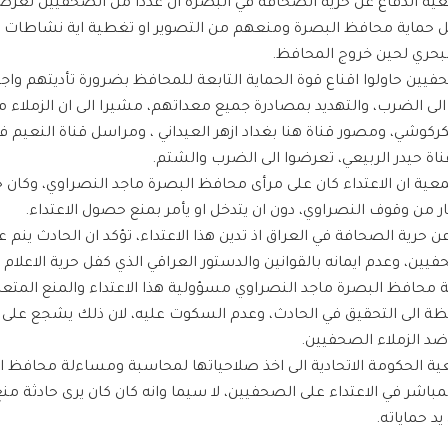
ية الدفاع عن حرية الصحافة في البصرة ان عددا من الصحفيين تعر
 حماية محافظ البصرة ومنعهم من التصوير او تغطية اية نشاطات 
لبحري لحين خروج المحافظ.
يين حاولوا اقناع قوة الحماية التابعة للمحافظ بضرورة تأديتهم واجب
 الى الضرب، والتهديد بمصادرة جميع معداتهم، مشيرا الى ان الزملاء 
ركوشي، ومصور قناة هنا بغداد ازهر العيداني ، ومراسل قناة النعيم فؤ
اة حيدر الربيعي، تعرضوا الى الضرب والشتم.
عية ان الاعتداء كان على مرأى محافظ البصرة ماجد النصراوي، وكان ح
ن حرية الصحافة في العراق اذ تدين هذا الاعتداء، تؤكد ان الحادث ينم
يين، وعدم ايمانه بالقوانين والدستور العراقي الذي كفل حرية الاعلام
محافظ البصرة ماجد النصراوي مسؤولية هذا الاعتداء والمنع المتعم
 الى التحقيق في الحادث، وعدم السكوت عليه، لان ذلك يشجع على ار
ضد الزملاء الصحفيين.
ية الحكومة الاتحادية الى اخذ صلاحياتها لمحاسبة ومساءلة محافظ ا
مباشر في الاعتداء على الصحفيين، لا سيما وانه كان كان يرى حادثة م
د حماياته.