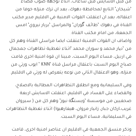
من قبل الاسايش قبل ساعات، اثناء توجهه صوب قضاء
‘شيخان’ التابع لمحافظة دهوك، بعد ان ترك منزله خوفا من
اعتقاله، بعد ان اعتقلت القوات الامنية في الاقليم مدير مكتب
القناة في دهوك ‘طائف گوران’ والمراسل ‘بريار نيروي’ امس
الجمعة، من امام مكتب القناة.
واضاف ان القوات الامنية اعتقلت ايضا مراسلي القناة وهم كل
من ‘دیار محمد و سوران محمد ‘اثناء تغطية تظاهرات جمجمال
في اربيل، مساء اليوم السبت، مبينا ان قوة امنية اخرى قامت
صباح اليوم السبت باعتقال مراسل قناة ‘KNN ‘ ايوب ورتي من
منزله، وهو الاعتقال الثاني من نوعه يتعرض له ورتي في الاقليم.
وفي السليمانية ومع انطلاق التظاهرات المطالبة بالاصلاح،
والقضاء على الفساد في الاقليم، اعتقلت الاسايش اربعة
صحفيين من موسسة ‘ويستگة نيوز’ وهم كل من ( سيروان
غريب،اركان جبار، زانيار مروان، هيفارهيوا) اثناء تغطية التظاهرات
في السليمانية، مساء اليوم السبت.
وذكر منسق الجمعية في الاقليم ان عناصر امنية اخرى، قامت