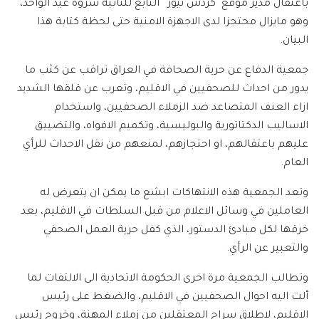
باعتقال مدير موقع ‘كردش نيوز ‘ التابع للنائبة سروة عبد الواحد،
وهو مايزال محتجزا لدى الاجهزة الامنية حتى لحظة كتابة هذا
البيان.
جمعية الدفاع عن حرية الصحافة في العراق تراقب عن كثب ما
يدور من احداث للصحفيين في الاقليم، وتعرب عن قلقها الشديد
ازاء العنف المتصاعد ضد الزملاء الصحفيين، واستخدام
الاساليب الدكتاتورية والبوليسية، وتكميم الافواه، والتضييق
عليهم باعتقالهم، او احتجازهم، لمنعهم من نقل الاحداث للرأي
العام.
وتعد الجمعية هذه الانتهاكات ابشع ما يمكن ان يتعرض له
العاملين في وسائل الاعلام من قبل السلطات في الاقليم، بعد
خرقها لكل مبادئ الدستور، الذي كفل حرية العمل الصحفي
والتعبير عن الرأي.
وتطالب الجمعية مرة اخرى الحكومة الاتحادية الى الالتفات لما
ألت اليه احوال الصحفيين في الاقليم، والضغط على رئيس
الاقليم، لاطلاق سراح المعتقلين من زملاء المهنة، وخروج رئيس