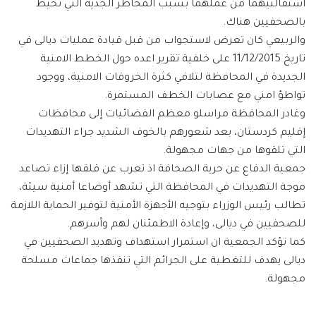
استقالتيهما من عملهما بسبب المخاطر الجدية التي تحيط
بالصحفيين هناك.
والربيعي كان تعرض لاستجواب من قبل قيادة عمليات ديالى في
تاريخ 11/12/2015 على خلفية تقرير اعده حول الخطط الامنية
الجديدة في المحافظة لتلافي كثرة الخروقات الامنية، ووجود
تواطؤ امني مع عصابات الخطف المستمرة.
وغادر المحافظة مراسلو معظم الفضائيات إلى محافظات
إقليم كردستان، بعد شعورهم بالخوف الشديد جراء التهديدات
التي تلقوها من جهات مجهولة.
جمعية الدفاع عن حرية الصحافة اذ تعرب عن قلقها إزاء تصاعد
موجة التهديدات في المحافظة التي تشهد أوضاعا أمنية سيئة،
تطالب رئيس الوزراء بتوجيه الأجهزة الأمنية لتوفير الحماية اللازمة
للصحفيين في ديالى، وإعادة الاطمئنان لهم وأسرهم.
كما تؤكد الجمعية ان استمرار استهداف وتهديد الصحفيين في
ديالى يهدف للتغطية على الجرائم التي تنفذها جماعات مسلحة
مجهولة.