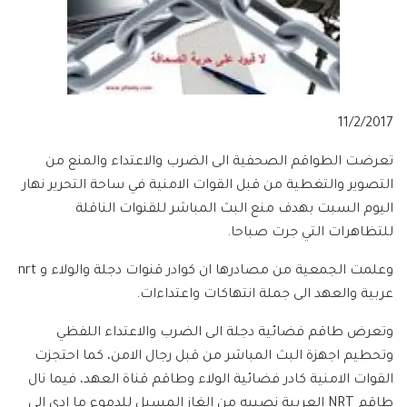
11/2/2017
تعرضت الطواقم الصحفية الى الضرب والاعتداء والمنع من
التصوير والتغطية من قبل القوات الامنية في ساحة التحرير نهار
اليوم السبت بهدف منع البث المباشر للقنوات الناقلة
للتظاهرات التي جرت صباحا.
وعلمت الجمعية من مصادرها ان كوادر قنوات دجلة والولاء و nrt
عربية والعهد الى جملة انتهاكات واعتداءات.
وتعرض طاقم فضائية دجلة الى الضرب والاعتداء اللفظي
وتحطيم اجهزة البث المباشر من قبل رجال الامن، كما احتجزت
القوات الامنية كادر فضائية الولاء وطاقم قناة العهد، فيما نال
طاقم NRT العربية نصيبه من الغاز المسيل للدموع ما ادى الى