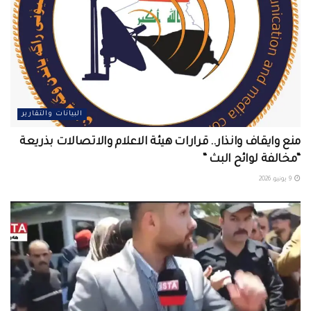
البيانات والتقارير
منع وايقاف وانذار.. قرارات هيئة الاعلام والاتصالات بذريعة
“مخالفة لوائح البث “
9 يونيو، 2026