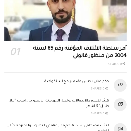
أمر سلطة الائتلاف المؤقته رقم 65 لسنة
2004 من منظور قانوني
0 SHARES
حكم غيابي بحبس مقدم برامج لسنة واحدة
0 SHARES
هيئة الاعلام والاتصالات تواصل الخروقات الدستورية .. ايقاف “ملا
طلال” 3 اشهر
0 SHARES
النائب مصطفى سند يهاجم مدير قناة في البصرة .. والاخيرة تلجأ الى