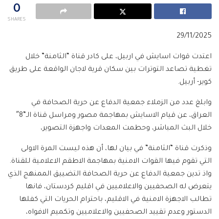
0
SHARES
29/11/2025
اعتدت قوات اسايش في اربيل، على كادر قناة “الثامنة” خلال
تغطية تصاعد التوترات بين سكان قرية لاجان الواقعة على طريق
كوير- أربيل.
وابلغ عدد من الزملاء جمعية الدفاع عن حرية الصحافة في
العراق، عن قيام الاسايش بمهاجمة مصور ومراسل قناة الـ”8″
خلال البث المباشر، وحطمت المعدات واجهزة التصوير،
وذكرت قناة “الثامنة” في بيان لها، أن هذه ليست المرة الاولى
التي تقوم فيها القوات الامنية بمهاجمة الاطقم الاعلامية للقناة.
واذ تدين جمعية الدفاع عن حرية الصحافة التضييق الممنهج الذي
يتعرض له الصحفيين والاعلاميين في اقليم كردستان، فانها
تطالب الاجهزة الامنية في الاقليم، باحترام الحريات التي كفلها
الدستور وعدم تقييد الصحفيين والاعلاميين وتكميم الافواه،