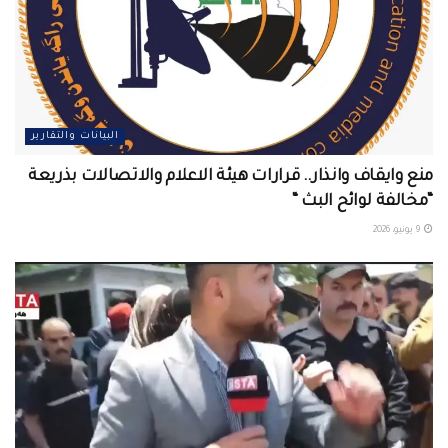
البيانات والتقارير
منع وايقاف وانذار.. قرارات هيئة الاعلام والاتصالات بذريعة
“مخالفة لوائح البث “
9 يونيو، 2026