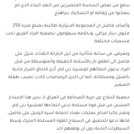
بدفع من بعض الساسة المتضررين من النقد البناء الذي لم
يتمكنوا من إيقافه او التشكيك بنزاهتخ.
وأضاف فاضل ان المجموعة الابتزازية طالبته بمبلغ قدره 250
مليون دينار عراقي، وبخلافه سيقومون بتصفية افراد الفريق تحت
مسميات مختلفة.
وتعرض، في ساعة متأخرة من ليل البارحة الثلاثاء، منزل علي
فاضل الى اطلاق نار بالأسلحة الخفيفة والمتوسطة من قبل
افراد يدعون انتمائهم لعشيرة بني لام، أدى لالحاق اضرار مادية
بالمنزل وممتلكاته، كما ان احدى الرصاصات كادت تصيب طفله
الصغير.
جمعية الدفاع عن حرية الصحافة في العراق اذ تدين هذا الاعتداء
المشين من قبل قوة مسلحة تدعي انتماءها لعشيرة بني لام،
وتقدر عاليا اقدام عمليات بغداد لحماية اسرة الزميل علي فاضل،
فانها تدعو للتحقيق في السماح للقوة المسلحة التحرك وسط
السيطرات الثابتة دون ان يوقفهم احد.