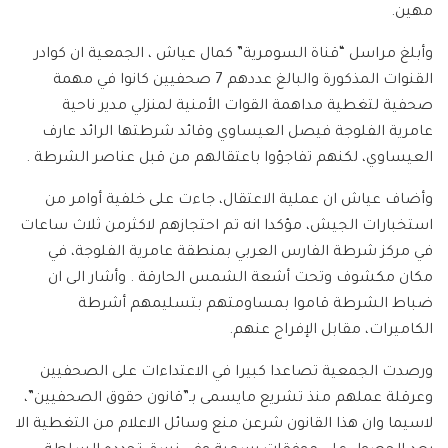
مهين.
وأبلغ مراسل “قناة السومرية” كمال عياش ، الجمعية ان كوادر
القنوات المذكورة والبالغ عددهم 7 صحفيين كانوا في مهمة
صحفية لتغطية مداهمة القوات الأمنية لمنزلي مدير ناحية
عامرية الفلوجة فيصل العيساوي وقائد شرطتها الرائد عارف
العيساوي، لكنهم تفاجؤوا باعتقالهم من قبل عناصر الشرطة .
وأضاف عياش ان عملية الاعتقال، جاءت على خلفية أوامر من
استخبارات الجيش، مؤكدا انه تم احتجازهم لاكثرمن ثلاث ساعات
في مركز شرطة الفارس العربي بمنطقة عامرية الفلوجة، في
مكان مكشوف وتحت أشعة الشمس الحارقة . وأشار الى ان
ضباط الشرطة قاموا بمساومتهم بتسليمهم أشرطة
الكاميرات، مقابل الإفراج عنهم.
ورصدت الجمعية تصاعدا كبيرا في الاعتداءات على الصحفيين
وعرقلة عملهم منذ تشريع مايسمى بـ”قانون حقوق الصحفيين”،
لاسيما وان هذا القانون شرعن منع وسائل الاعلام من التغطية الا