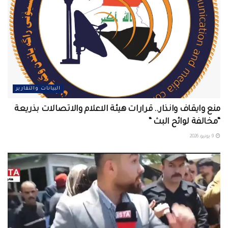
البيانات والتقارير
منع وايقاف وانذار.. قرارات هيئة الاعلام والاتصالات بذريعة
“مخالفة لوائح البث “
9 يونيو، 2026