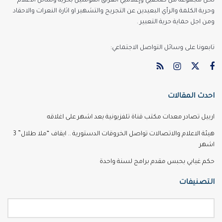
نحن مجموعة من صحفيي وإعلاميي العراق المؤمنين بحرية وسائل الاعلام
وحرية الكلمة والرأي البعيدين عن التجريح والتشهير او اثارة النعرات والاحقاد
ومن اجل حماية حرية التعبير .
تابعونا على وسائل التواصل الاجتماعي:
احدث المقالات
اربيل تصادر معدات مكتب قناة تلفزيونية بعد اشهر على اغلاقه
هيئة الاعلام والاتصالات تواصل الخروقات الدستورية .. ايقاف “ملا طلال” 3
اشهر
حكم غيابي بحبس مقدم برامج لسنة واحدة
التصنيفات