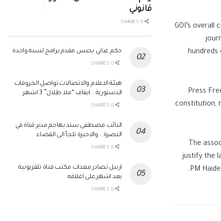
قانوني
0 SHARES
GOI’s overall 
jour
حكم غيابي بحبس مقدم برامج لسنة واحدة
hundreds 
0 SHARES
هيئة الاعلام والاتصالات تواصل الخروقات
Press Free
الدستورية .. ايقاف “ملا طلال” 3 اشهر
constitution, 
0 SHARES
النائب مصطفى سند يهاجم مدير قناة في
البصرة .. والاخيرة تلجأ الى القضاء
The assoc
0 SHARES
justify the 
اربيل تصادر معدات مكتب قناة تلفزيونية
PM Haider
بعد اشهر على اغلاقه
0 SHARES