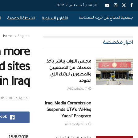
الجمعة, أغسطس 7, 2026
جمعية الدفاع عن حرية الصحافة
التقارير السنوية
انشطة الجمعية
ا
Home
English
اخبار مخصصة
n more
مجلس النواب يباشر بأخذ
 sites
تعهدات من الصحفيين
والمصورين لارتداء الزي
in Iraq
الموحد
7 سنوات AGO
16 يوليو، 2018
ish
Iraqi Media Commission
Suspends UTV’s ‘Al-Haq
Yuqal’ Program
book
سنة واحدة AGO
15/8/2018