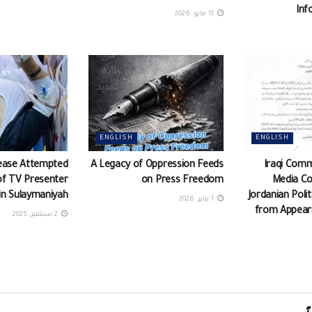
Inf
11 مايو، 2026
ENGLISH
ENGLISH
ease Attempted
A Legacy of Oppression Feeds
Iraqi Comm
of TV Presenter
on Press Freedom
Media C
in Sulaymaniyah
Jordanian Poli
1 يناير، 2026
from Appeari
2 سبتمبر، 2025