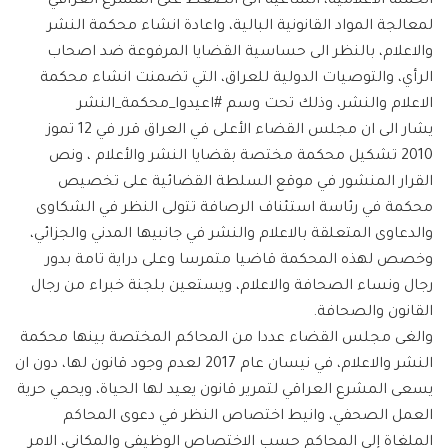
الحملة الاعلامية، الساعية الى الضغط على المشرع العراقي
لمعالجة المواد القانونية البالية، واعادة انشاء محكمة النشر
والاعلام، بالنظر الى حساسية القضايا المرفوعة ضد اصحاب
الرأي، والتوصيات الدولية للعراق، التي تضمنت انشاء محكمة
الاعلام والنشر، وذلك تحت وسم #اعيدوا_محكمة_النشر
يشار الى ان مجلس القضاء الأعلى في العراق قرر في 12 تموز
2010 تشكيل محكمة مختصة بقضايا النشر والأعلام ، ونص
القرار المنشور في موقع السلطة القضائية على تخصيص
محكمة في رئاسة استئناف الرصافة تتولى النظر في الشكاوى
والدعاوى المتعلقة بالاعلام والنشر في جانبيها المدني والجزائي،
وخصص لهذه المحكمة قاضيا متمرسا وعلى دراية تامة بدور
رجال ونساء الصحافة والاعلام، ويستعين بلجنة خبراء من رجال
القانون والصحافة.
والغى مجلس القضاء عددا من المحاكم المختصة بينها محكمة
النشر والاعلام، في نيسان عام 2017 لعدم وجود قانون لها، دون ان
يسعى المشرع العراقي لتمرير قانون يعيد لها الحياة، ويحمي حرية
العمل الصحفي، وانيط اختصاص النظر في دعوى المحاكم
الملغاة إلى المحاكم حسب الاختصاص الوظيفي والمكاني، الامر