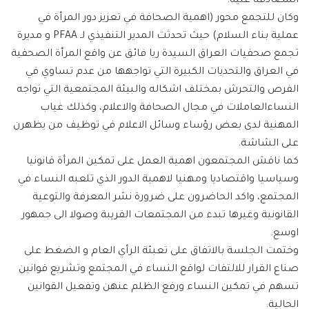
المصادقة عليه.
وكان للتجمع محور (اهمية الصحافة في تعزيز دور المرأة في
عملية بناء السلام) حيث تحدثت المدير التنفيذي لـ PFAA و مديرة
تجمع صحفيات العراق السيدة ريا فائق عن واقع المرأة الصحفية
في العراق والتحديات الكبيرة التي تواجهها من عدم تساوي في
الفرص والتحرش بمختلف اشكاله والبيئة المجتمعية التي تواجه
النساءالعاملات في مجال الصحافة والاعلام، وكذلك غياب
المهنية لدى بعض رؤساء وسائل الاعلام في توظيف من يظهرن
على الشاشة.
كما ناقش المجتمعون اهمية العمل على تمكين المرأة قانونيا
وسياسيا واقتصاديا ومهنيا لاهمية الدور الذي تلعبه النساء في
المجتمع، واكد الحاضرون على ضرورة نشر المعرفة والتوعية
القانونية وغيرها تبدء من المجتمعات القريبة وصولا الى جمهور
اوسع.
وختمت الجلسة بالاتفاق على تعبئة الرأي العام و الضغط على
صناع القرار للالتفات لواقع النساء في المجتمع وتشريع قوانين
تسهم في تمكين النساء ورفع الظلم عنهن وتفعيل القوانين
الحالية.