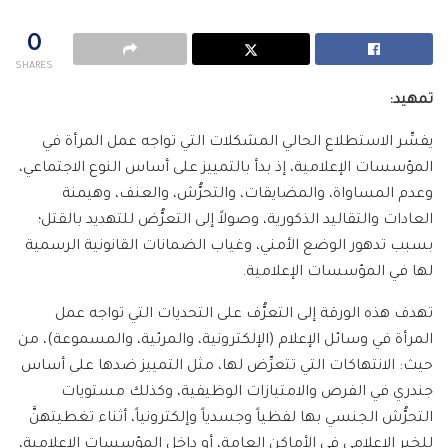
0
SHARES
تمهيد:
يفسِّر الاستطلاع الحالي المشكلات التي تواجه عمل المرأة في
المؤسسات الإعلامية، إذ بدأ بالتمييز على أساس النوع الاجتماعي،
وعدم المساواة، والمضايقات، والتحرُّش، والعنف، وهيمنة
العادات والتقاليد الذكورية، وصولاً إلى التعرُّض للتهديد بالقتل؛
بسبب تدهور الوضع الأمني، وغياب الضمانات القانونية الرسمية
لها في المؤسسات الإعلامية.
تهدف هذه الورقة إلى التعرُّف على التحديات التي تواجه عمل
المرأة في وسائل الإعلام (الإلكترونية، والمرئية، والمسموعة)، من
حيث: الانتهاكات التي تتعرِّض لها، مثل التمييز ضدها على أساس
جندري في الفرص والامتيازات الوظيفية، وكذلك مستويات
التحرُّش الجنسي بها لفظياً وجسدياً وإلكترونياً، أثناء تغطيتهنَّ
للخبر الإعلامي في الأماكن العامة، أو داخل المؤسسات الإعلامية،