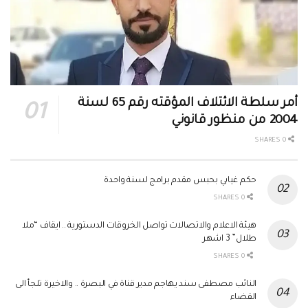
أمر سلطة الائتلاف المؤقته رقم 65 لسنة
2004 من منظور قانوني
0 SHARES
حكم غيابي بحبس مقدم برامج لسنة واحدة
0 SHARES
هيئة الاعلام والاتصالات تواصل الخروقات الدستورية .. ايقاف “ملا
طلال” 3 اشهر
0 SHARES
النائب مصطفى سند يهاجم مدير قناة في البصرة .. والاخيرة تلجأ الى
القضاء