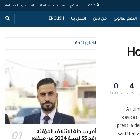
Login
تجمع الصحفيات العراقيات
اتحاد حرية الصحافة
الدعم القانوني
من نحن
اتصل بنا
ENGLISH
اخبار رائجة
Ho
0
4
SHARES
VIEWS
A numb
devices.
press; a d
أمر سلطة الائتلاف المؤقته
said that 
رقم 65 لسنة 2004 من منظور