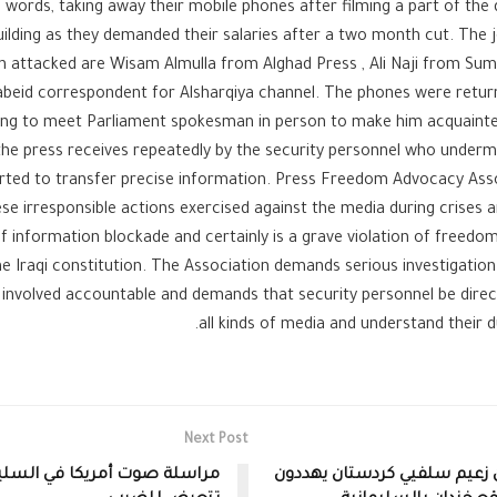
 words, taking away their mobile phones after filming a part of th
uilding as they demanded their salaries after a two month cut. The 
n attacked are Wisam Almulla from Alghad Press , Ali Naji from Sum
eid correspondent for Alsharqiya channel. The phones were returne
ng to meet Parliament spokesman in person to make him acquainte
he press receives repeatedly by the security personnel who underm
rted to transfer precise information. Press Freedom Advocacy Asso
e irresponsible actions exercised against the media during crises a
f information blockade and certainly is a grave violation of freedo
the Iraqi constitution. The Association demands serious investigation 
 involved accountable and demands that security personnel be dire
all kinds of media and understand their du
Next Post
زعيم سلفيي كردستان يهددون
مراسلة صوت أمريكا في السليم