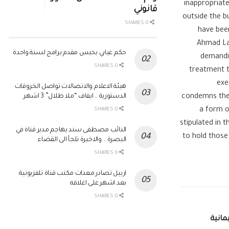
inappropriate
قانوني
outside the b
0 SHARES
have bee
Ahmad Lab
حكم غيابي بحبس مقدم برامج لسنة واحدة
demandi
0 SHARES
treatment t
exe
هيئة الاعلام والاتصالات تواصل الخروقات
condemns thes
الدستورية .. ايقاف “ملا طلال” 3 اشهر
a form o
0 SHARES
stipulated in 
النائب مصطفى سند يهاجم مدير قناة في
to hold those
البصرة .. والاخيرة تلجأ الى القضاء
0 SHARES
اربيل تصادر معدات مكتب قناة تلفزيونية
بعد اشهر على اغلاقه
0 SHARES
انية