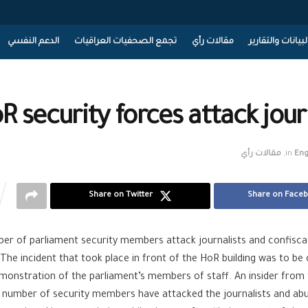
لبيانات والتقارير
مقالات رأي
تجمع الصحفيات العراقيات
الدعم النفسي
R security forces attack jour
Eng
in
,
مقالات رأي
Share on Twitter
Share on Face
er of parliament security members attack journalists and confisca
 The incident that took place in front of the HoR building was to be
emonstration of the parliament’s members of staff. An insider from
a number of security members have attacked the journalists and ab