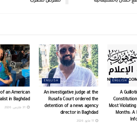
 خندان بالسليمانية
تتعرض للضرب
ENGLISH
ENGLISH
 of an American
An investigative judge at the
A Guillot
alist in Baghdad
Rusafa Court ordered the
Constitution
detention of a news agency
Most Violating
31 مارس، 2026
director in Baghdad
Months: A 
Inf
11 مايو، 2026