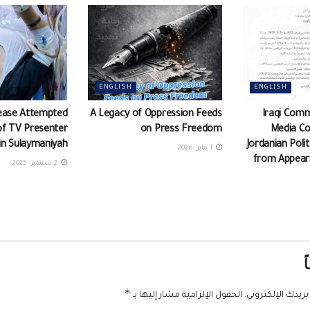
ENGLISH
ENGLISH
ease Attempted
A Legacy of Oppression Feeds
Iraqi Comm
of TV Presenter
on Press Freedom
Media C
in Sulaymaniyah
Jordanian Poli
1 يناير، 2026
from Appeari
2 سبتمبر، 2025
ً
*
ريدك الإلكتروني.
الحقول الإلزامية مشار إليها بـ