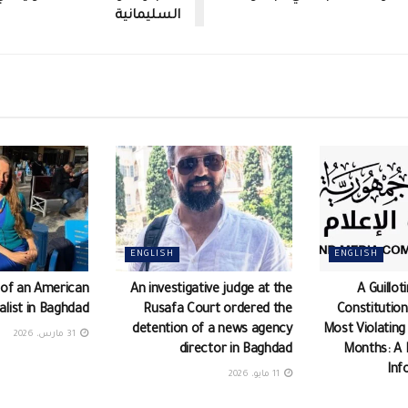
السليمانية
ENGLISH
ENGLISH
 of an American
An investigative judge at the
A Guillot
alist in Baghdad
Rusafa Court ordered the
Constitution
detention of a news agency
Most Violating
31 مارس، 2026
director in Baghdad
Months: A 
Inf
11 مايو، 2026