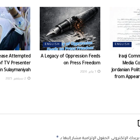
ENGLISH
ENGLISH
ease Attempted
A Legacy of Oppression Feeds
Iraqi Comm
of TV Presenter
on Press Freedom
Media C
in Sulaymaniyah
Jordanian Poli
1 يناير، 2026
from Appeari
2 سبتمبر، 2025
ً
*
ريدك الإلكتروني.
الحقول الإلزامية مشار إليها بـ