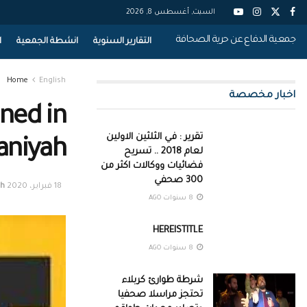
السبت, أغسطس 8, 2026
جمعية الدفاع عن حرية الصحافة
التقارير السنوية
انشطة الجمعية
ا
Home
English
اخبار مخصصة
ined in
تقرير : في الثلثين الاولين
aniyah
لعام 2018 .. تسريح
فضائيات ووكالات اكثر من
300 صحفي
18 فبراير، 2020
sh
8 سنوات AGO
HEREISTITLE
8 سنوات AGO
شرطة طوارئ كربلاء
تحتجز مراسلا صحفيا