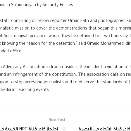
g in Sulaimaniyah by Security Forces.
 staff, consisting of fellow reporter Omar Fath and photographer Zi
nalistic mission to cover the demonstrations that began this mornin
 of Sulaimaniyah province, where they be detained for two hours by 
t knowing the reason for the detention,” said Omeid Mohammed, dir
hdad office.
Advocacy Association in Iraq considers the incident a violation of
 and an infringement of the constitution. The association calls on r
egion to stop arresting journalists and to observe the standards of
media in reporting events
Next Post
كادر قناة الاتجاه في البصرة
احتجاز كادر قناة NRT الكردية 