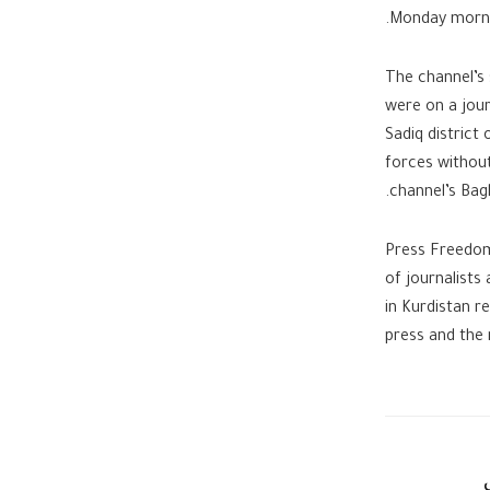
Monday mornin
“The channel’s
were on a jour
Sadiq district
forces withou
channel’s Bag
Press Freedom 
of journalists
in Kurdistan r
press and the 
في