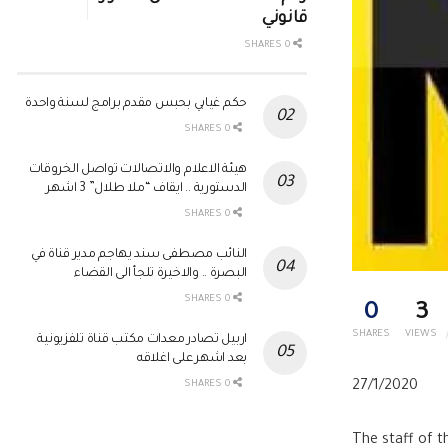
قانوني
0 SHARES
حكم غيابي بحبس مقدم برامج لسنة واحدة
0 SHARES
هيئة الاعلام والاتصالات تواصل الخروقات
الدستورية .. ايقاف “ملا طلال” 3 اشهر
0 SHARES
النائب مصطفى سند يهاجم مدير قناة في
البصرة .. والاخيرة تلجأ الى القضاء
0 SHARES
0
3
SHARES
VIEWS
اربيل تصادر معدات مكتب قناة تلفزيونية
بعد اشهر على اغلاقه
27/1/2020
0 SHARES
The staff of 