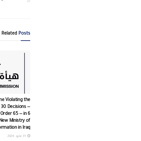
Related
Posts
ine Violating the
 30 Decisions —
 Order 65 — in 6
New Ministry of
ormation in Iraq
31 مايو، 2026