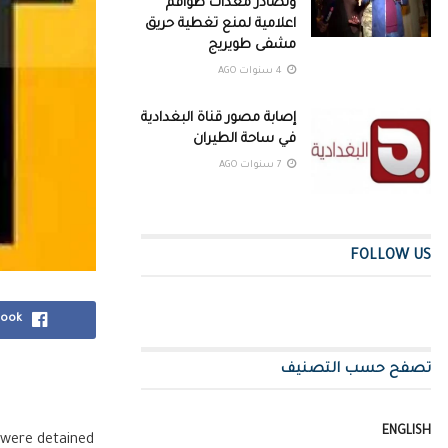
وتصادر معدات طواقم
اعلامية لمنع تغطية حريق
مشفى طويريج
4 سنوات AGO
إصابة مصور قناة البغدادية
في ساحة الطيران
7 سنوات AGO
FOLLOW US
book
تصفح حسب التصنيف
ENGLISH
 were detained