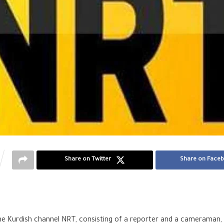
Share on Twitter
Share on Face
the Kurdish channel NRT, consisting of a reporter and a cameraman,