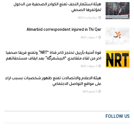
هيئة استثمار النجف تمنع الكوادر الصحفية من الدخول
لمؤتمرها الصحفي
سنة واحدة AGO
Almarbid correspondent injured in Thi Qar
7 سنوات AGO
قوة أمنية بأربيل تحتجز كادر قناة “NRT” وتمنع فريقا صحفيا
اخر من لقاء متقاعدي “البيشمرگة” بعد ايقاف مستحقاتهم
3 سنوات AGO
هيئة الاعلام والاتصالات تمنع ظهور شخصيات بسبب اراء
على مواقع التواصل الاجتماعي
3 أشهر AGO
FOLLOW US