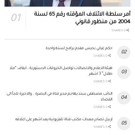
أمر سلطة الائتلاف المؤقته رقم 65 لسنة
2004 من منظور قانوني
0 SHARES
حكم غيابي بحبس مقدم برامج لسنة واحدة
0 SHARES
هيئة الاعلام والاتصالات تواصل الخروقات الدستورية .. ايقاف “ملا
طلال” 3 اشهر
0 SHARES
النائب مصطفى سند يهاجم مدير قناة في البصرة .. والاخيرة تلجأ الى
القضاء
0 SHARES
اربيل تصادر معدات مكتب قناة تلفزيونية بعد اشهر على اغلاقه
0 SHARES