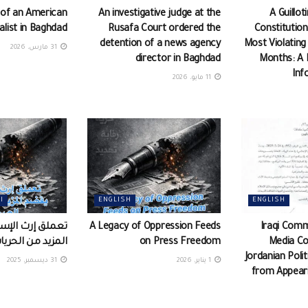
 of an American
An investigative judge at the
A Guillot
alist in Baghdad
Rusafa Court ordered the
Constitution
detention of a news agency
Most Violating
31 مارس، 2026
director in Baghdad
Months: A 
Inf
11 مايو، 2026
ENGLISH
ENGLISH
ا
Iraqi Comm
A Legacy of Oppression Feeds
تعملق إرث الإس
Media C
on Press Freedom
المزيد من الحري
Jordanian Poli
1 يناير، 2026
31 ديسمبر، 2025
from Appeari