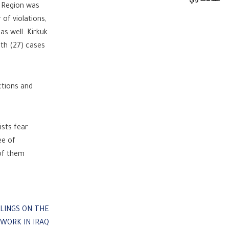
مقالات رأي
n Region was
 of violations,
as well. Kirkuk
ith (27) cases
ictions and
ists fear
ee of
 of them
ILINGS ON THE
WORK IN IRAQ