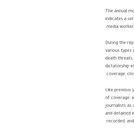
The annual mo
indicates a sim
media workers
During the rep
various types 
death threats,
dictatorship e
coverage, clo
Like previous 
of coverage, a
journalists as
and detained i
recorded, and 