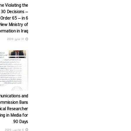
ine Violating the
 30 Decisions —
 Order 65 — in 6
New Ministry of
ormation in Iraq
31 مايو، 2026
unications and
ommission Bans
tical Researcher
ng in Media for
90 Days
6 مارس، 2026