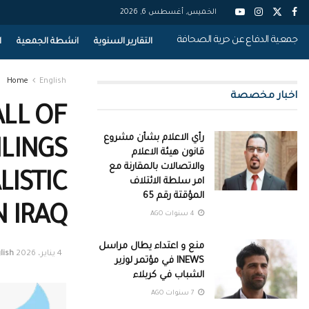
الخميس, أغسطس 6, 2026
جمعية الدفاع عن حرية الصحافة
التقارير السنوية
انشطة الجمعية
ا
Home
English
اخبار مخصصة
ALL OF
رأي الاعلام بشأن مشروع
ILINGS
قانون هيئة الاعلام
والاتصالات بالمقارنة مع
ISTIC
امر سلطة الائتلاف
المؤقتة رقم 65
N IRAQ
4 سنوات AGO
منع و اعتداء يطال مراسل
4 يناير، 2026
lish
INEWS في مؤتمر لوزير
الشباب في كربلاء
7 سنوات AGO