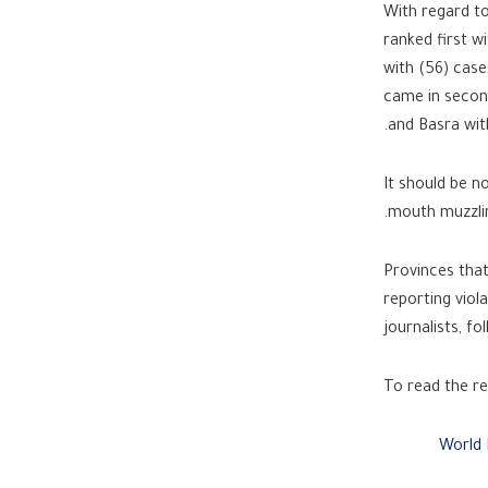
With regard to
ranked first wi
with (56) case
came in second
and Basra with
It should be no
mouth muzzlin
Provinces that
reporting viol
journalists, f
World