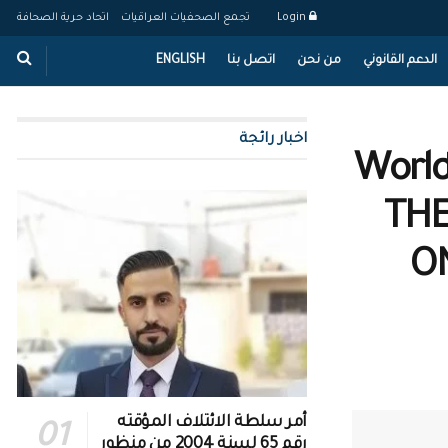
Login
تجمع الصحفيات العراقيات
اتحاد حرية الصحافة
الدعم القانوني
من نحن
اتصل بنا
ENGLISH
اخبار رائجة
World
THE
O
أمر سلطة الائتلاف المؤقته
رقم 65 لسنة 2004 من منظور